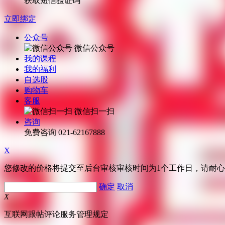
获取短信验证码
立即绑定
公众号
微信公众号
我的课程
我的福利
自选股
购物车
客服
微信扫一扫
咨询
免费咨询
021-62167888
X
您修改的价格将提交至后台审核审核时间为1个工作日，请耐
确定
取消
X
互联网跟帖评论服务管理规定