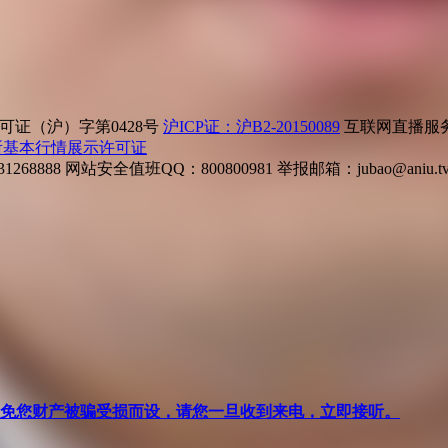
证（沪）字第0428号
沪ICP证：沪B2-20150089
互联网直播服务企
所基本行情展示许可证
268888
网站安全值班QQ：800800981
举报邮箱：
jubao@aniu.t
针对避免您财产被骗受损而设，请您一旦收到来电，立即接听。