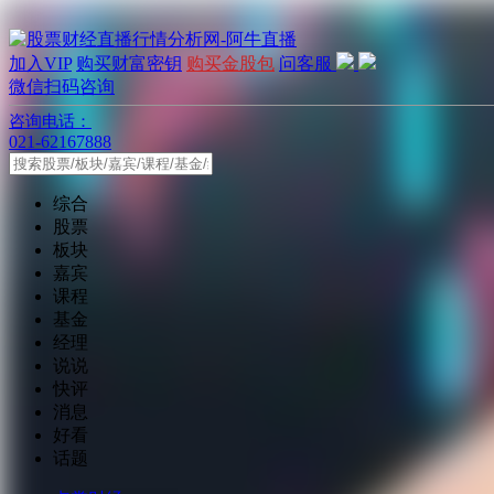
加入VIP
购买财富密钥
购买金股包
问客服
微信扫码咨询
咨询电话：
021-62167888
综合
股票
板块
嘉宾
课程
基金
经理
说说
快评
消息
好看
话题