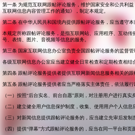
第一条 为规范互联网跟帖评论服务，维护国家安全和公共利
互联网信息内容管理工作的通知》，制定本规定。
第二条 在中华人民共和国境内提供跟帖评论服务，应当遵守本
本规定所称跟帖评论服务，是指互联网站、应用程序、互动传
号、表情、图片、音视频等信息的服务。
第三条 国家互联网信息办公室负责全国跟帖评论服务的监督
各级互联网信息办公室应当建立健全日常检查和定期检查相结
第四条 跟帖评论服务提供者提供互联网新闻信息服务相关的
第五条 跟帖评论服务提供者应当严格落实主体责任，依法履行
（一）按照“后台实名、前台自愿”原则，对注册用户进行真实
（二）建立健全用户信息保护制度，收集、使用用户个人信息
（三）对新闻信息提供跟帖评论服务的，应当建立先审后发制
（四）提供“弹幕”方式跟帖评论服务的，应当在同一平台和页