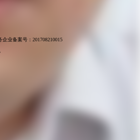
业备案号：201708210015
v