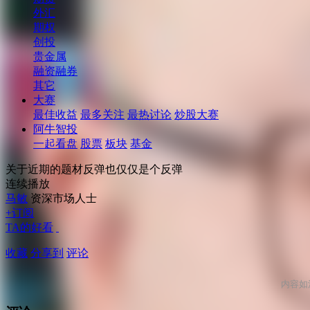
外汇
期权
创投
贵金属
融资融券
其它
大赛
最佳收益
最多关注
最热讨论
炒股大赛
阿牛智投
一起看盘
股票
板块
基金
关于近期的题材反弹也仅仅是个反弹
连续播放
马敏
资深市场人士
+订阅
TA的好看
收藏
分享到
评论
内容如