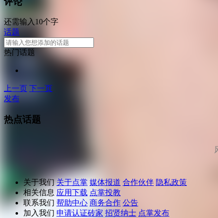
评论
还需输入10个字
话题
热门话题
上一页
下一页
发布
热点话题
关于我们
关于点掌
媒体报道
合作伙伴
隐私政策
相关信息
应用下载
点掌投教
联系我们
帮助中心
商务合作
公告
加入我们
申请认证砖家
招贤纳士
点掌发布