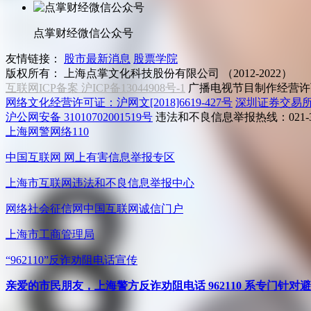
点掌财经微信公众号
友情链接：
股市最新消息
股票学院
版权所有：
上海点掌文化科技股份有限公司 （2012-2022）
互联网ICP备案 沪ICP备13044908号-1
广播电视节目制作经营许可
网络文化经营许可证：沪网文[2018]6619-427号
深圳证券交易
沪公网安备 31010702001519号
违法和不良信息举报热线：021-31
上海网警网络110
中国互联网
网上有害信息举报专区
上海市互联网
违法和不良信息举报中心
网络社会征信网
中国互联网诚信门户
上海市工商管理局
“962110”
反诈劝阻电话宣传
亲爱的市民朋友，上海警方反诈劝阻电话 962110 系专门