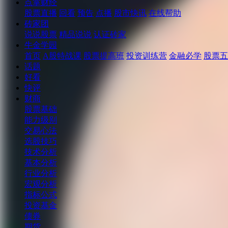
点掌财经
股票直播
回看
预告
点播
股市快讯
在线帮助
砖家团
说说股票
精品说说
认证砖家
牛金学园
首页
A股特战课
股票提高班
投资训练营
金融必学
股票五
话题
好看
快评
财商
股票基础
能力级别
交易心法
选股技巧
技术分析
基本分析
行业分析
宏观分析
指标公式
投资基金
债券
期货