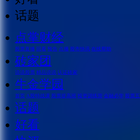
话题
点掌财经
股票直播
回看
预告
点播
股市快讯
在线帮助
砖家团
说说股票
精品说说
认证砖家
牛金学园
首页
A股特战课
股票提高班
投资训练营
金融必学
股票五
话题
好看