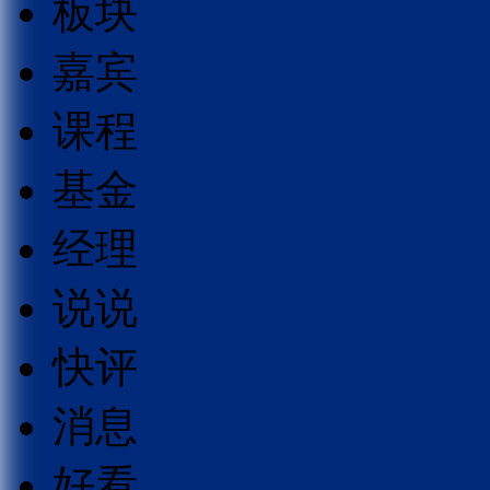
板块
嘉宾
课程
基金
经理
说说
快评
消息
好看