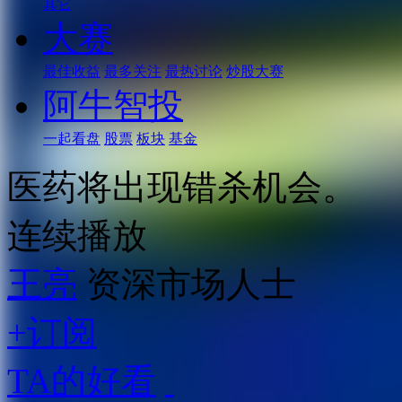
其它
大赛
最佳收益
最多关注
最热讨论
炒股大赛
阿牛智投
一起看盘
股票
板块
基金
医药将出现错杀机会。
连续播放
王亮
资深市场人士
+订阅
TA的好看