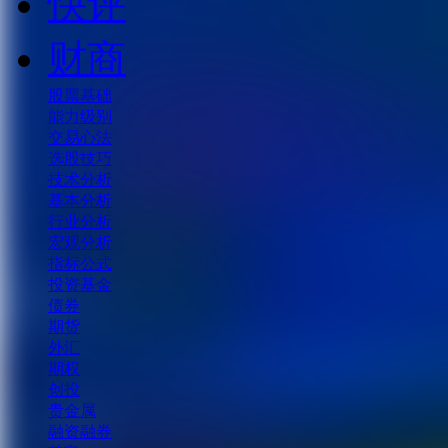
快评
财商
股票基础
能力级别
交易心法
选股技巧
技术分析
基本分析
行业分析
宏观分析
指标公式
投资基金
债券
期货
外汇
期权
创投
贵金属
融资融券