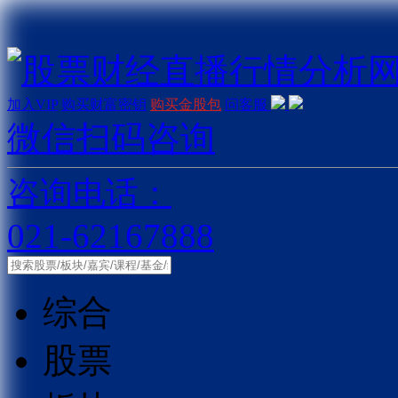
加入VIP
购买财富密钥
购买金股包
问客服
微信扫码咨询
咨询电话：
021-62167888
综合
股票