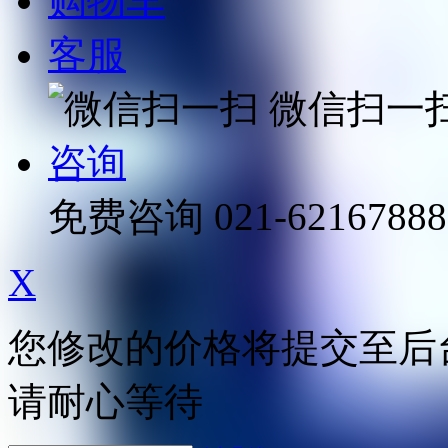
购物车
客服
微信扫一
咨询
免费咨询
021-62167888
X
您修改的价格将提交至后
请耐心等待