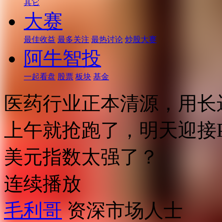
其它
大赛
最佳收益
最多关注
最热讨论
炒股大赛
阿牛智投
一起看盘
股票
板块
基金
医药行业正本清源，用长
上午就抢跑了，明天迎接
美元指数太强了？
连续播放
毛利哥
资深市场人士