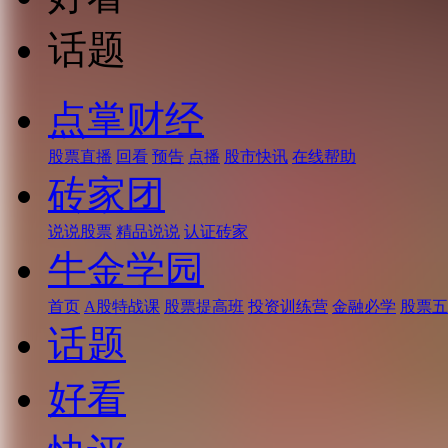
话题
点掌财经
股票直播
回看
预告
点播
股市快讯
在线帮助
砖家团
说说股票
精品说说
认证砖家
牛金学园
首页
A股特战课
股票提高班
投资训练营
金融必学
股票五
话题
好看