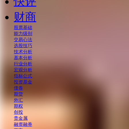
快评
财商
股票基础
能力级别
交易心法
选股技巧
技术分析
基本分析
行业分析
宏观分析
指标公式
投资基金
债券
期货
外汇
期权
创投
贵金属
融资融券