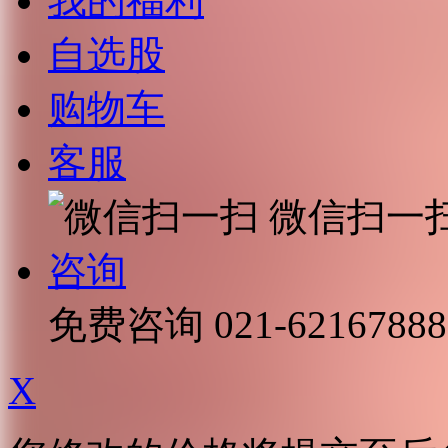
我的福利
自选股
购物车
客服
微信扫一
咨询
免费咨询
021-62167888
X