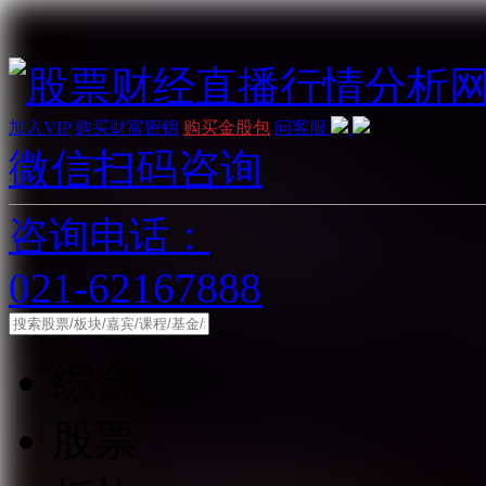
加入VIP
购买财富密钥
购买金股包
问客服
微信扫码咨询
咨询电话：
021-62167888
综合
股票