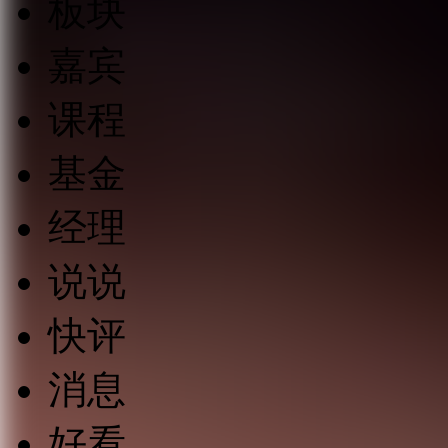
板块
嘉宾
课程
基金
经理
说说
快评
消息
好看