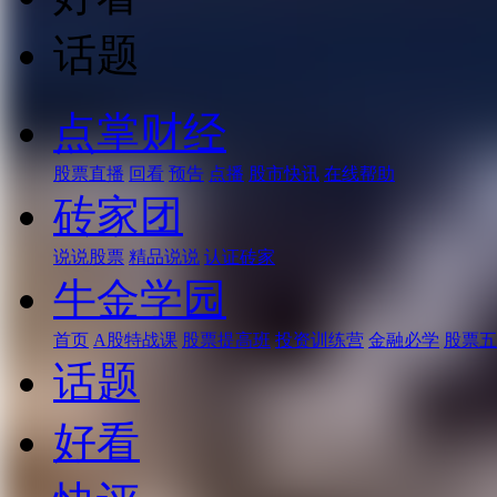
话题
点掌财经
股票直播
回看
预告
点播
股市快讯
在线帮助
砖家团
说说股票
精品说说
认证砖家
牛金学园
首页
A股特战课
股票提高班
投资训练营
金融必学
股票五
话题
好看