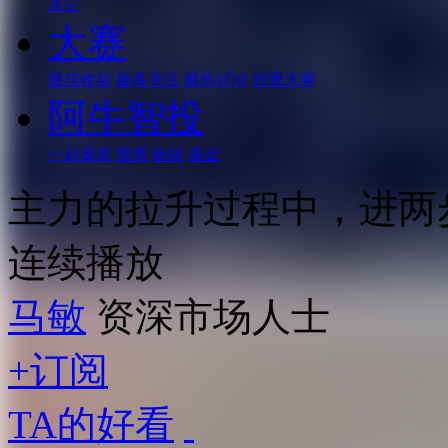
其它
大赛
最佳收益
最多关注
最热讨论
炒股大赛
阿牛智投
一起看盘
股票
板块
基金
主力的拉升过程中，进两
连续播放
马敏
资深市场人士
+订阅
TA的好看