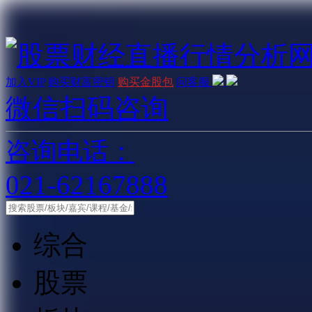
加入VIP
购买财富密钥
购买金股包
问客服
微信扫码咨询
咨询电话：
021-62167888
综合
股票