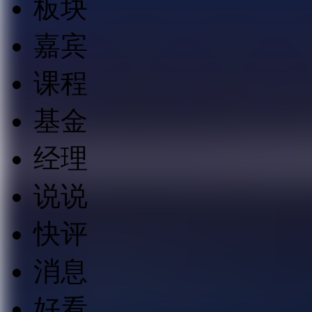
板块
嘉宾
课程
基金
经理
说说
快评
消息
好看