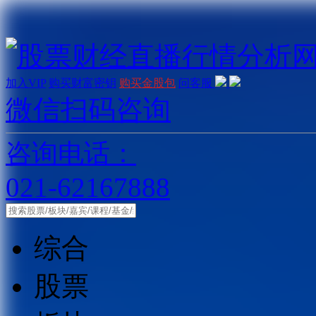
加入VIP
购买财富密钥
购买金股包
问客服
微信扫码咨询
咨询电话：
021-62167888
综合
股票