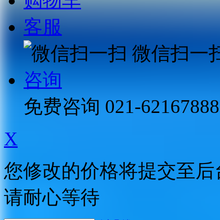
购物车
客服
微信扫一
咨询
免费咨询
021-62167888
X
您修改的价格将提交至后
请耐心等待