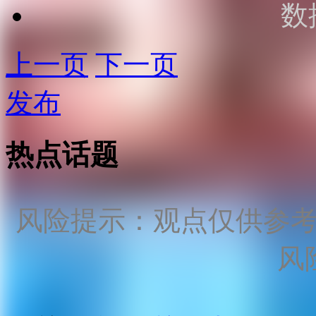
数
上一页
下一页
发布
热点话题
风险提示：观点仅供参
风