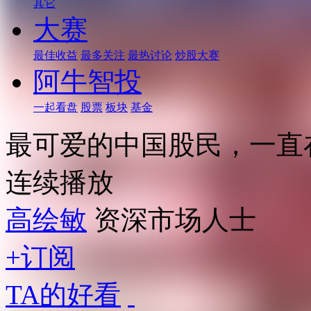
其它
大赛
最佳收益
最多关注
最热讨论
炒股大赛
阿牛智投
一起看盘
股票
板块
基金
最可爱的中国股民，一直
连续播放
高绘敏
资深市场人士
+订阅
TA的好看