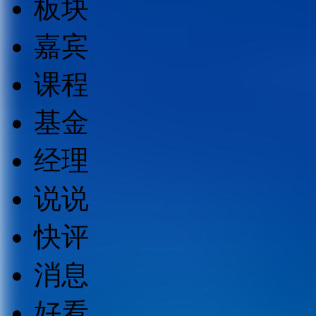
板块
嘉宾
课程
基金
经理
说说
快评
消息
好看