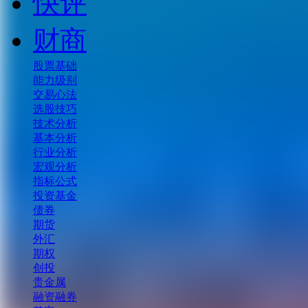
快评
财商
股票基础
能力级别
交易心法
选股技巧
技术分析
基本分析
行业分析
宏观分析
指标公式
投资基金
债券
期货
外汇
期权
创投
贵金属
融资融券