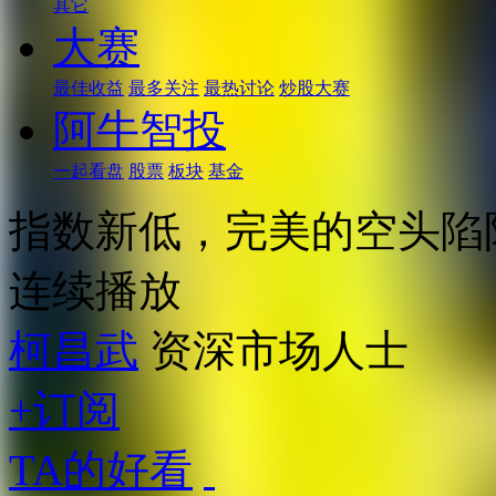
其它
大赛
最佳收益
最多关注
最热讨论
炒股大赛
阿牛智投
一起看盘
股票
板块
基金
指数新低，完美的空头陷
连续播放
柯昌武
资深市场人士
+订阅
TA的好看