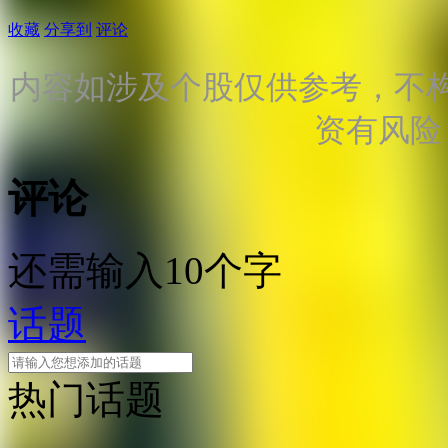
收藏
分享到
评论
内容如涉及个股仅供参考，不
资有风险
评论
还需输入10个字
话题
热门话题