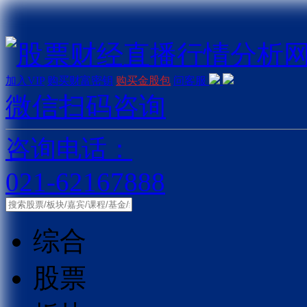
加入VIP
购买财富密钥
购买金股包
问客服
微信扫码咨询
咨询电话：
021-62167888
综合
股票