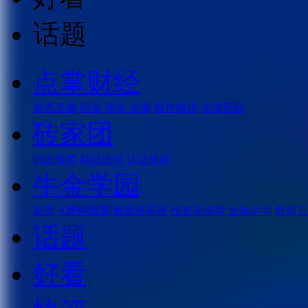
话题
点掌财经
股票直播
回看
预告
点播
股市快讯
在线帮助
砖家团
说说股票
精品说说
认证砖家
牛金学园
首页
A股特战课
股票提高班
投资训练营
金融必学
股票五
话题
好看