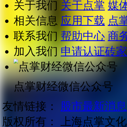
关于我们
关于点掌
媒
相关信息
应用下载
点
联系我们
帮助中心
商
加入我们
申请认证砖家
点掌财经微信公众号
友情链接：
股市最新消息
版权所有：
上海点掌文化科