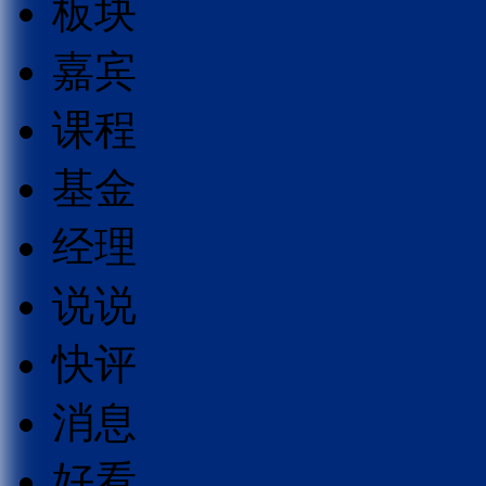
板块
嘉宾
课程
基金
经理
说说
快评
消息
好看