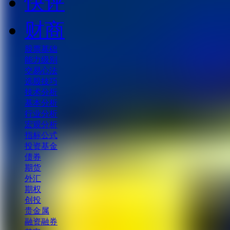
快评
财商
股票基础
能力级别
交易心法
选股技巧
技术分析
基本分析
行业分析
宏观分析
指标公式
投资基金
债券
期货
外汇
期权
创投
贵金属
融资融券