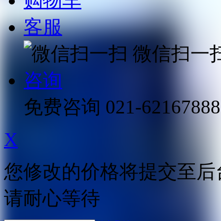
购物车
客服
微信扫一
咨询
免费咨询
021-62167888
X
您修改的价格将提交至后
请耐心等待