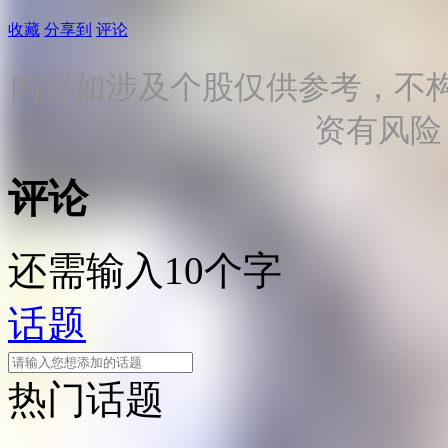
收藏
分享到
评论
内容如涉及个股仅供参考，不
资有风险
评论
还需输入10个字
话题
热门话题