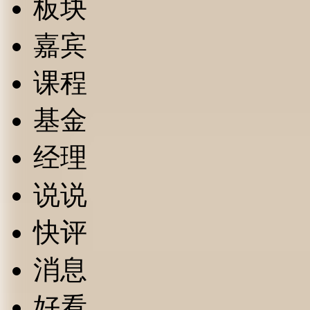
板块
嘉宾
课程
基金
经理
说说
快评
消息
好看