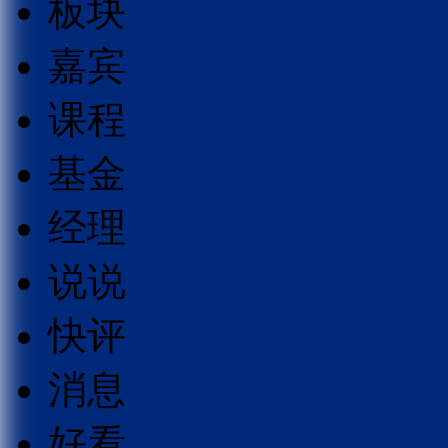
板块
嘉宾
课程
基金
经理
说说
快评
消息
好看