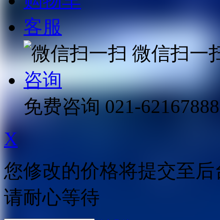
购物车
客服
微信扫一
咨询
免费咨询
021-62167888
X
您修改的价格将提交至后
请耐心等待