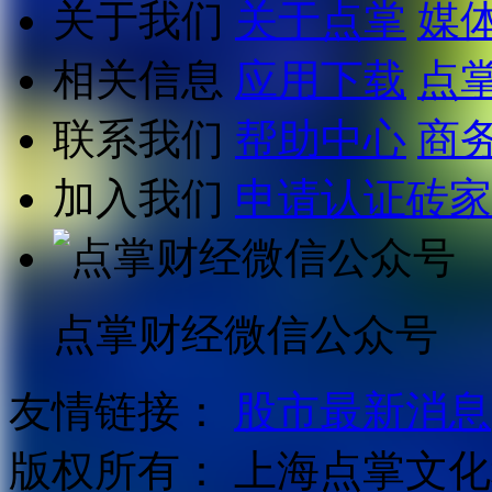
关于我们
关于点掌
媒
相关信息
应用下载
点
联系我们
帮助中心
商
加入我们
申请认证砖家
点掌财经微信公众号
友情链接：
股市最新消息
版权所有：
上海点掌文化科