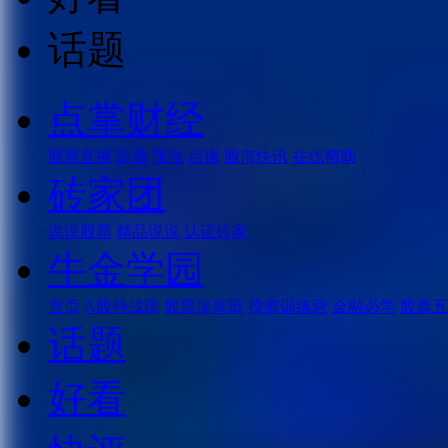
话题
点掌财经
股票直播
回看
预告
点播
股市快讯
在线帮助
砖家团
说说股票
精品说说
认证砖家
牛金学园
首页
A股特战课
股票提高班
投资训练营
金融必学
股票五
话题
好看