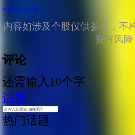
收藏
分享到
评论
内容如涉及个股仅供参考，不
资有风险
评论
还需输入10个字
话题
热门话题