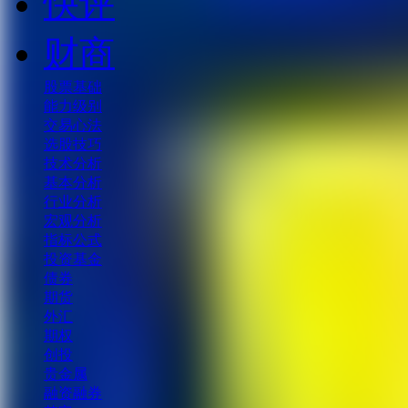
快评
财商
股票基础
能力级别
交易心法
选股技巧
技术分析
基本分析
行业分析
宏观分析
指标公式
投资基金
债券
期货
外汇
期权
创投
贵金属
融资融券