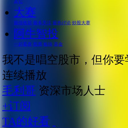
其它
大赛
最佳收益
最多关注
最热讨论
炒股大赛
阿牛智投
一起看盘
股票
板块
基金
我不是唱空股市，但你要
连续播放
毛利哥
资深市场人士
+订阅
TA的好看