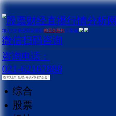
加入VIP
购买财富密钥
购买金股包
问客服
微信扫码咨询
咨询电话：
021-62167888
综合
股票