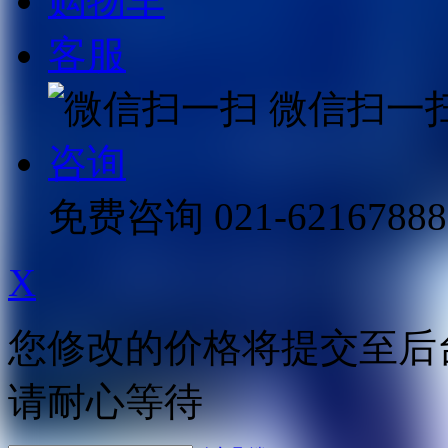
购物车
客服
微信扫一
咨询
免费咨询
021-62167888
X
您修改的价格将提交至后
请耐心等待