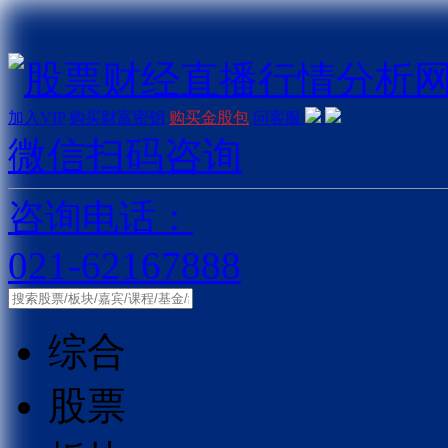
加入VIP
购买财富密钥
购买金股包
问客服
微信扫码咨询
咨询电话：
021-62167888
综合
股票