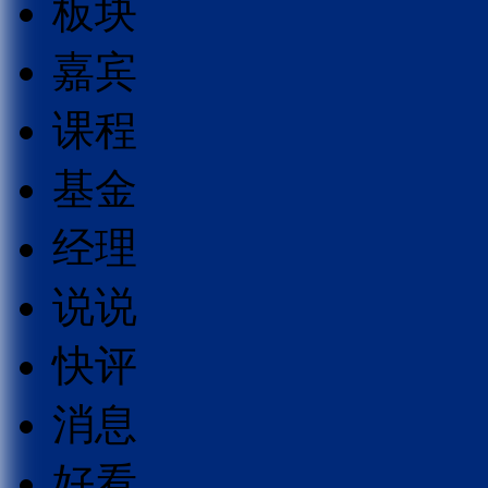
板块
嘉宾
课程
基金
经理
说说
快评
消息
好看