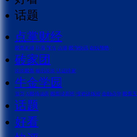
话题
点掌财经
股票直播
回看
预告
点播
股市快讯
在线帮助
砖家团
说说股票
精品说说
认证砖家
牛金学园
首页
A股特战课
股票提高班
投资训练营
金融必学
股票五
话题
好看