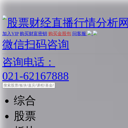
加入VIP
购买财富密钥
购买金股包
问客服
微信扫码咨询
咨询电话：
021-62167888
综合
股票