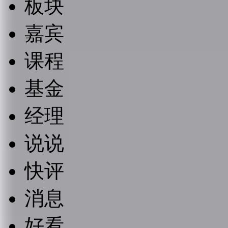
板块
嘉宾
课程
基金
经理
说说
快评
消息
好看