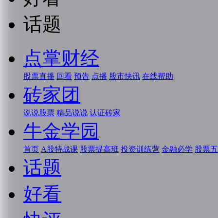
话题
点掌财经
股票直播
回看
预告
点播
股市快讯
在线帮助
砖家团
说说股票
精品说说
认证砖家
牛金学园
首页
A股特战课
股票提高班
投资训练营
金融必学
股票五
话题
好看