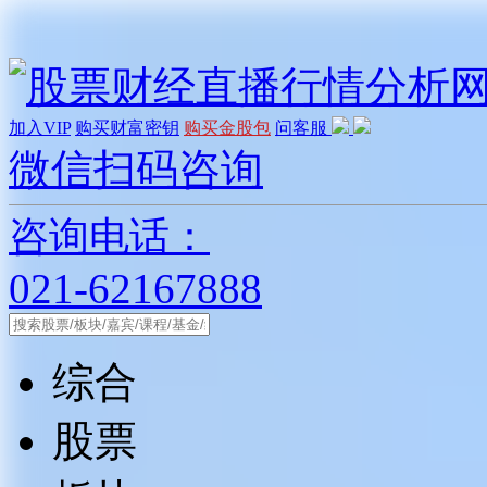
加入VIP
购买财富密钥
购买金股包
问客服
微信扫码咨询
咨询电话：
021-62167888
综合
股票