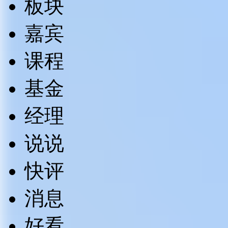
板块
嘉宾
课程
基金
经理
说说
快评
消息
好看