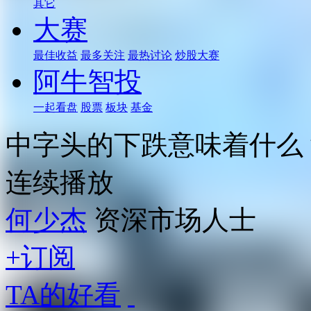
其它
大赛
最佳收益
最多关注
最热讨论
炒股大赛
阿牛智投
一起看盘
股票
板块
基金
中字头的下跌意味着什么
连续播放
何少杰
资深市场人士
+订阅
TA的好看