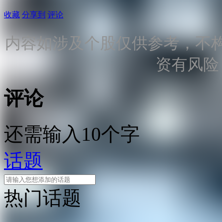
收藏
分享到
评论
内容如涉及个股仅供参考，不
资有风险
评论
还需输入10个字
话题
热门话题