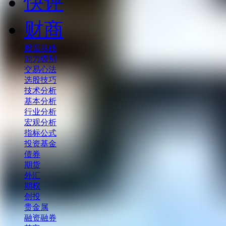
快评
财商
股票基础
能力级别
交易心法
选股技巧
技术分析
基本分析
行业分析
宏观分析
指标公式
投资基金
债券
期货
外汇
期权
创投
贵金属
融资融券