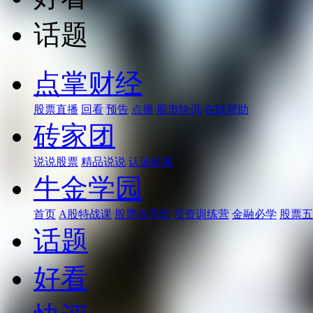
话题
点掌财经
股票直播
回看
预告
点播
股市快讯
在线帮助
砖家团
说说股票
精品说说
认证砖家
牛金学园
首页
A股特战课
股票提高班
投资训练营
金融必学
股票五
话题
好看