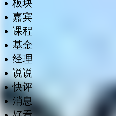
板块
嘉宾
课程
基金
经理
说说
快评
消息
好看