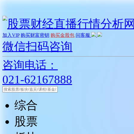
加入VIP
购买财富密钥
购买金股包
问客服
微信扫码咨询
咨询电话：
021-62167888
综合
股票