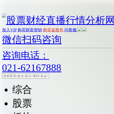
加入VIP
购买财富密钥
购买金股包
问客服
微信扫码咨询
咨询电话：
021-62167888
综合
股票