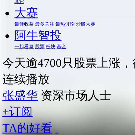
其它
大赛
最佳收益
最多关注
最热讨论
炒股大赛
阿牛智投
一起看盘
股票
板块
基金
今天逾4700只股票上涨
连续播放
张盛华
资深市场人士
+订阅
TA的好看