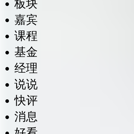
板块
嘉宾
课程
基金
经理
说说
快评
消息
好看