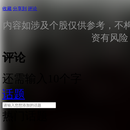
收藏
分享到
评论
内容如涉及个股仅供参考，不
资有风险
评论
还需输入10个字
话题
热门话题