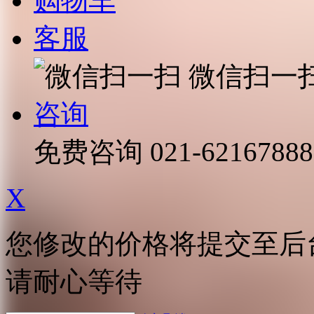
购物车
客服
微信扫一
咨询
免费咨询
021-62167888
X
您修改的价格将提交至后
请耐心等待