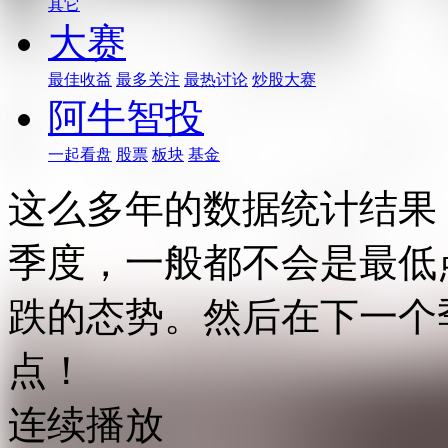
其它
大赛
最佳收益
最多关注
最热讨论
炒股大赛
阿牛智投
一起看盘
股票
板块
基金
这么多年的数据统计结果
季度，一般都不会是最低
跌的态势。然后在下一个
点！
连续播放