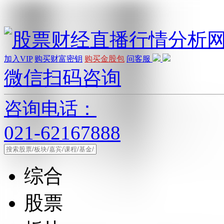
加入VIP
购买财富密钥
购买金股包
问客服
微信扫码咨询
咨询电话：
021-62167888
综合
股票