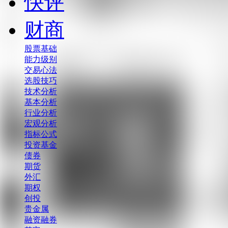
快评
财商
股票基础
能力级别
交易心法
选股技巧
技术分析
基本分析
行业分析
宏观分析
指标公式
投资基金
债券
期货
外汇
期权
创投
贵金属
融资融券