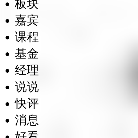
板块
嘉宾
课程
基金
经理
说说
快评
消息
好看