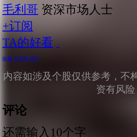
毛利哥
资深市场人士
+订阅
TA的好看
收藏
分享到
评论
内容如涉及个股仅供参考，不
资有风险
评论
还需输入10个字