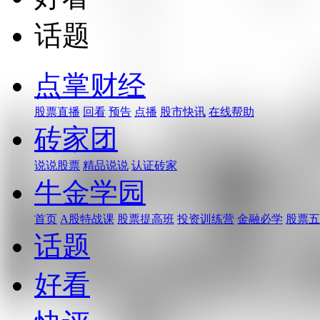
话题
点掌财经
股票直播
回看
预告
点播
股市快讯
在线帮助
砖家团
说说股票
精品说说
认证砖家
牛金学园
首页
A股特战课
股票提高班
投资训练营
金融必学
股票五
话题
好看