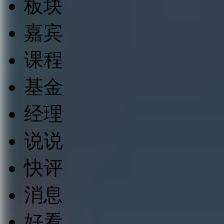
板块
嘉宾
课程
基金
经理
说说
快评
消息
好看