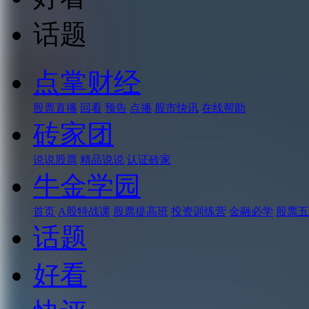
话题
点掌财经
股票直播
回看
预告
点播
股市快讯
在线帮助
砖家团
说说股票
精品说说
认证砖家
牛金学园
首页
A股特战课
股票提高班
投资训练营
金融必学
股票五
话题
好看