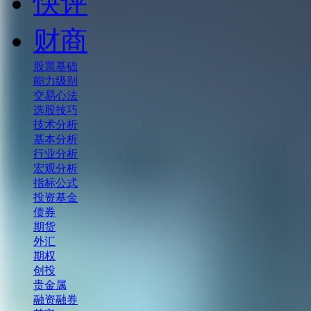
快评
财商
股票基础
能力级别
交易心法
选股技巧
技术分析
基本分析
行业分析
宏观分析
指标公式
投资基金
债券
期货
外汇
期权
创投
贵金属
融资融券