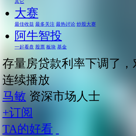
其它
大赛
最佳收益
最多关注
最热讨论
炒股大赛
阿牛智投
一起看盘
股票
板块
基金
存量房贷款利率下调了，
连续播放
马敏
资深市场人士
+订阅
TA的好看