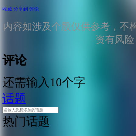
收藏
分享到
评论
内容如涉及个股仅供参考，不
资有风险
评论
还需输入10个字
话题
热门话题