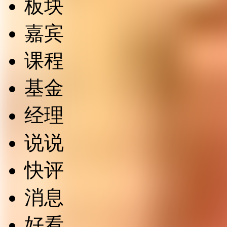
板块
嘉宾
课程
基金
经理
说说
快评
消息
好看