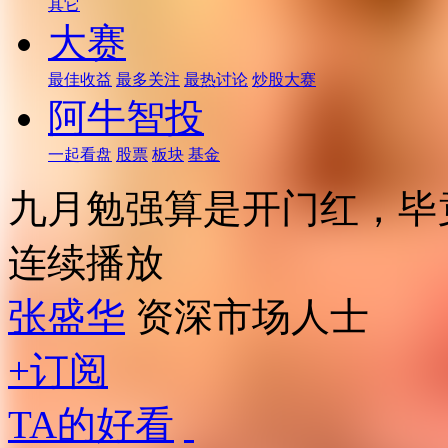
其它
大赛
最佳收益
最多关注
最热讨论
炒股大赛
阿牛智投
一起看盘
股票
板块
基金
九月勉强算是开门红，毕
连续播放
张盛华
资深市场人士
+订阅
TA的好看