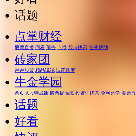
话题
点掌财经
股票直播
回看
预告
点播
股市快讯
在线帮助
砖家团
说说股票
精品说说
认证砖家
牛金学园
首页
A股特战课
股票提高班
投资训练营
金融必学
股票五
话题
好看