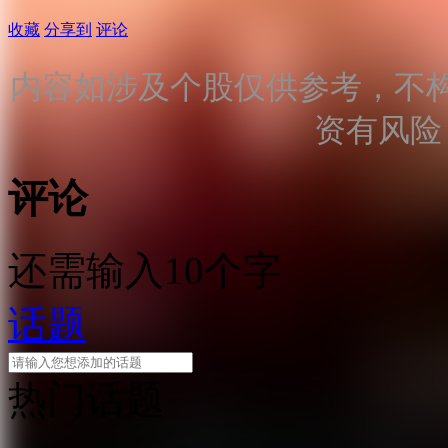
收藏
分享到
评论
内容如涉及个股仅供参考，不
资有风险
评论
还需输入10个字
话题
热门话题