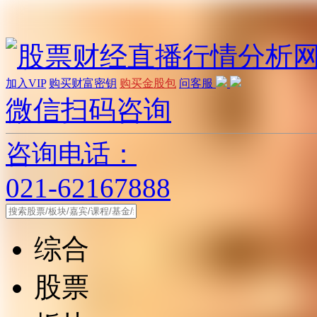
加入VIP
购买财富密钥
购买金股包
问客服
微信扫码咨询
咨询电话：
021-62167888
综合
股票