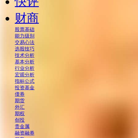
快评
财商
股票基础
能力级别
交易心法
选股技巧
技术分析
基本分析
行业分析
宏观分析
指标公式
投资基金
债券
期货
外汇
期权
创投
贵金属
融资融券