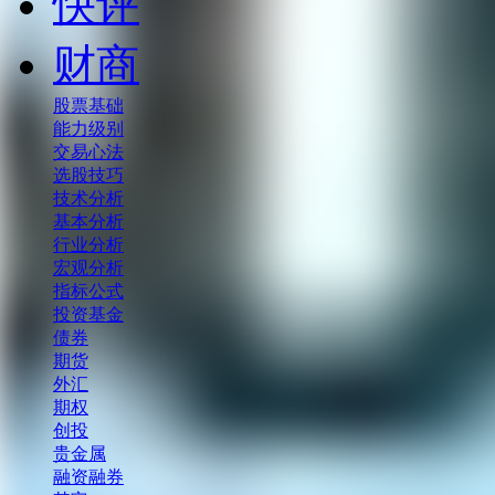
快评
财商
股票基础
能力级别
交易心法
选股技巧
技术分析
基本分析
行业分析
宏观分析
指标公式
投资基金
债券
期货
外汇
期权
创投
贵金属
融资融券