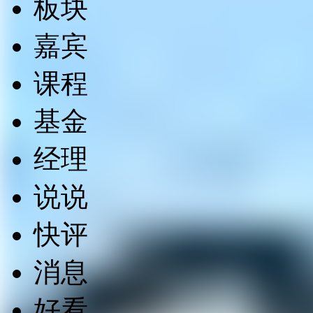
板块
嘉宾
课程
基金
经理
说说
快评
消息
好看