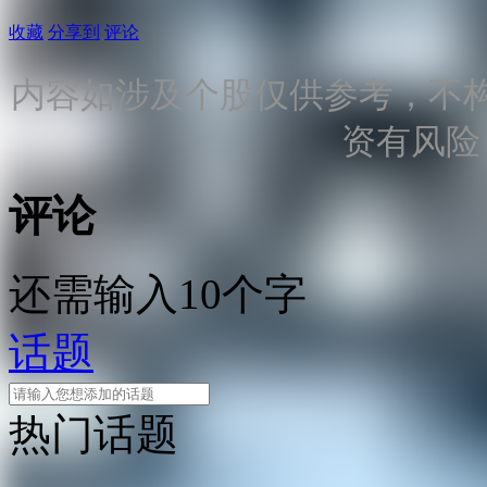
收藏
分享到
评论
内容如涉及个股仅供参考，不
资有风险
评论
还需输入10个字
话题
热门话题