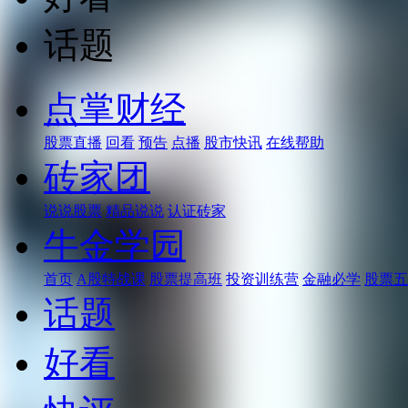
话题
点掌财经
股票直播
回看
预告
点播
股市快讯
在线帮助
砖家团
说说股票
精品说说
认证砖家
牛金学园
首页
A股特战课
股票提高班
投资训练营
金融必学
股票五
话题
好看