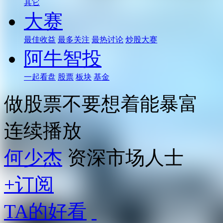
其它
大赛
最佳收益
最多关注
最热讨论
炒股大赛
阿牛智投
一起看盘
股票
板块
基金
做股票不要想着能暴富
连续播放
何少杰
资深市场人士
+订阅
TA的好看