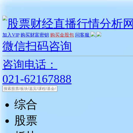
加入VIP
购买财富密钥
购买金股包
问客服
微信扫码咨询
咨询电话：
021-62167888
综合
股票