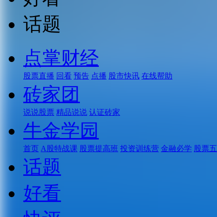
话题
点掌财经
股票直播
回看
预告
点播
股市快讯
在线帮助
砖家团
说说股票
精品说说
认证砖家
牛金学园
首页
A股特战课
股票提高班
投资训练营
金融必学
股票五
话题
好看