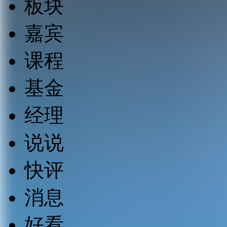
板块
嘉宾
课程
基金
经理
说说
快评
消息
好看