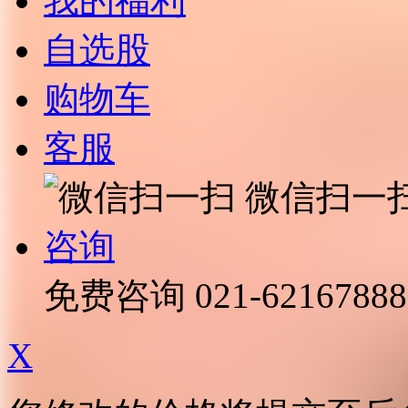
我的福利
自选股
购物车
客服
微信扫一
咨询
免费咨询
021-62167888
X