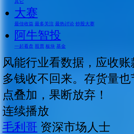
其它
大赛
最佳收益
最多关注
最热讨论
炒股大赛
阿牛智投
一起看盘
股票
板块
基金
风能行业看数据，应收账
多钱收不回来。存货量也
点叠加，果断放弃！
连续播放
毛利哥
资深市场人士