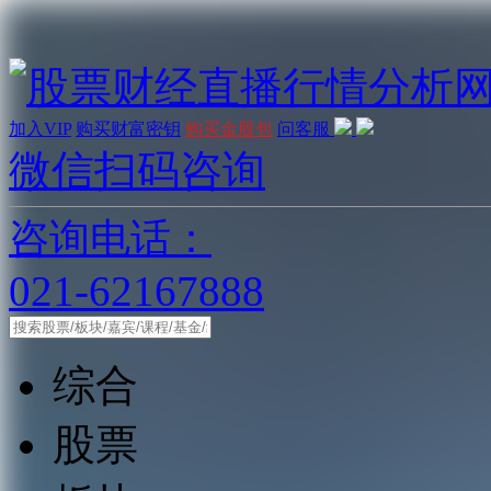
加入VIP
购买财富密钥
购买金股包
问客服
微信扫码咨询
咨询电话：
021-62167888
综合
股票