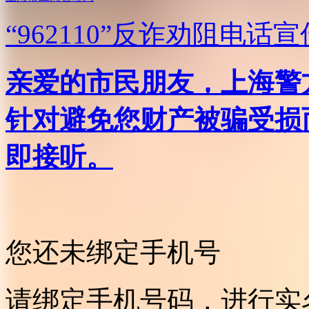
“962110”
反诈劝阻电话宣
亲爱的市民朋友，上海警方反
针对避免您财产被骗受损
即接听。
您还未绑定手机号
请绑定手机号码，进行实