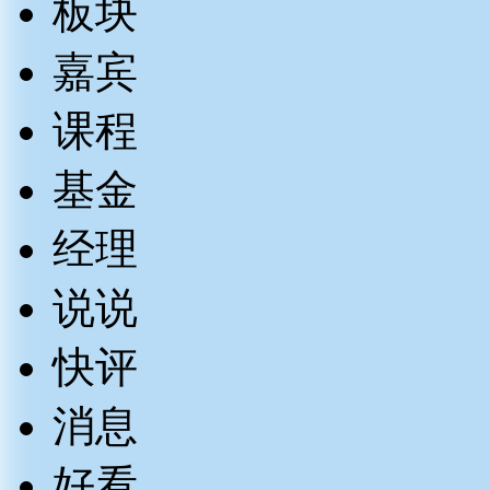
板块
嘉宾
课程
基金
经理
说说
快评
消息
好看