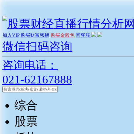
加入VIP
购买财富密钥
购买金股包
问客服
微信扫码咨询
咨询电话：
021-62167888
综合
股票