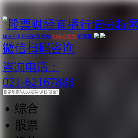
加入VIP
购买财富密钥
购买金股包
问客服
微信扫码咨询
咨询电话：
021-62167888
综合
股票