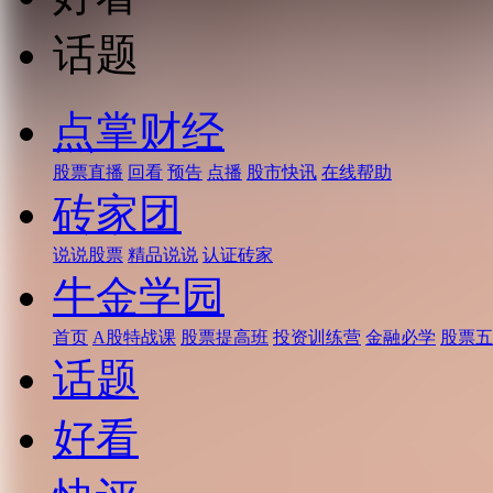
话题
点掌财经
股票直播
回看
预告
点播
股市快讯
在线帮助
砖家团
说说股票
精品说说
认证砖家
牛金学园
首页
A股特战课
股票提高班
投资训练营
金融必学
股票五
话题
好看