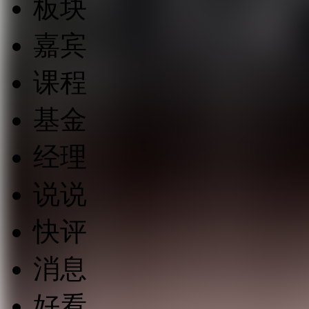
板块
嘉宾
课程
基金
经理
说说
快评
消息
好看