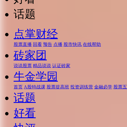
话题
点掌财经
股票直播
回看
预告
点播
股市快讯
在线帮助
砖家团
说说股票
精品说说
认证砖家
牛金学园
首页
A股特战课
股票提高班
投资训练营
金融必学
股票五
话题
好看