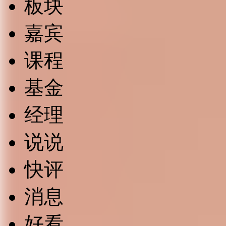
板块
嘉宾
课程
基金
经理
说说
快评
消息
好看