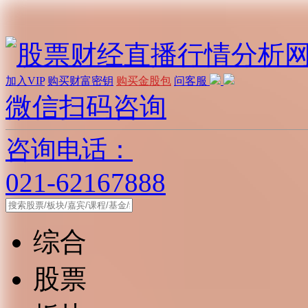
加入VIP
购买财富密钥
购买金股包
问客服
微信扫码咨询
咨询电话：
021-62167888
综合
股票