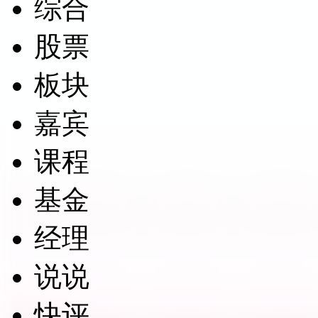
综合
股票
板块
嘉宾
课程
基金
经理
说说
快评