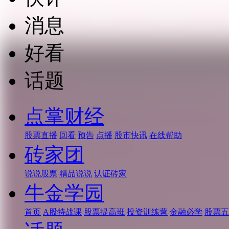
消息
好看
话题
点掌财经
股票直播
回看
预告
点播
股市快讯
在线帮助
砖家团
说说股票
精品说说
认证砖家
牛金学园
首页
A股特战课
股票提高班
投资训练营
金融必学
股票五