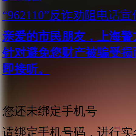
“962110”
反诈劝阻电话宣
亲爱的市民朋友，上海警方反
针对避免您财产被骗受损
即接听。
您还未绑定手机号
请绑定手机号码，进行实