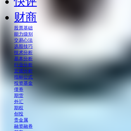
快评
财商
股票基础
能力级别
交易心法
选股技巧
技术分析
基本分析
行业分析
宏观分析
指标公式
投资基金
债券
期货
外汇
期权
创投
贵金属
融资融券