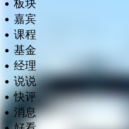
板块
嘉宾
课程
基金
经理
说说
快评
消息
好看