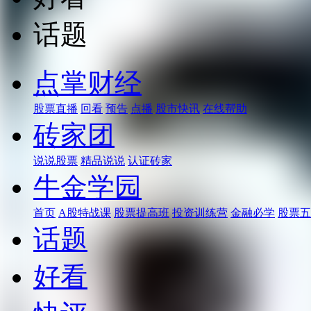
话题
点掌财经
股票直播
回看
预告
点播
股市快讯
在线帮助
砖家团
说说股票
精品说说
认证砖家
牛金学园
首页
A股特战课
股票提高班
投资训练营
金融必学
股票五
话题
好看