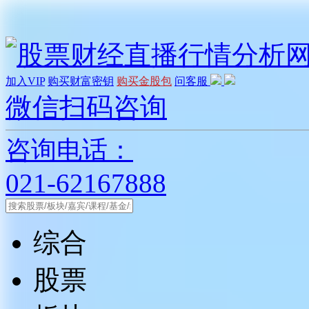
加入VIP
购买财富密钥
购买金股包
问客服
微信扫码咨询
咨询电话：
021-62167888
综合
股票