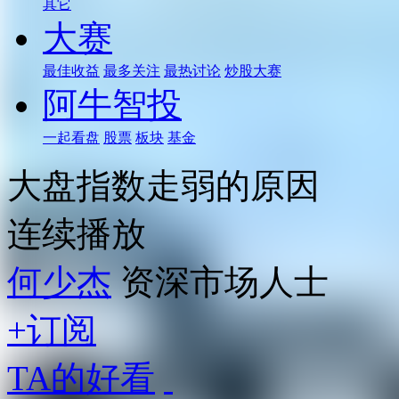
其它
大赛
最佳收益
最多关注
最热讨论
炒股大赛
阿牛智投
一起看盘
股票
板块
基金
大盘指数走弱的原因
连续播放
何少杰
资深市场人士
+订阅
TA的好看