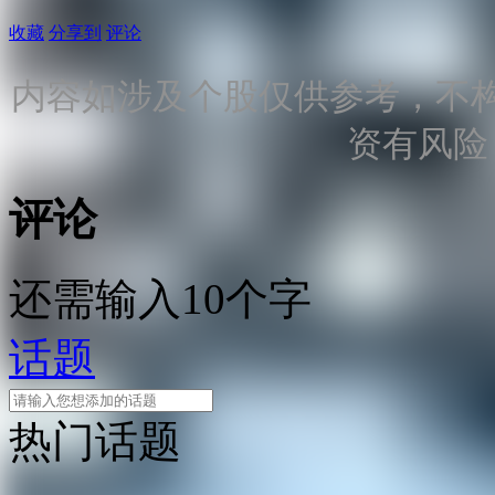
收藏
分享到
评论
内容如涉及个股仅供参考，不
资有风险
评论
还需输入10个字
话题
热门话题