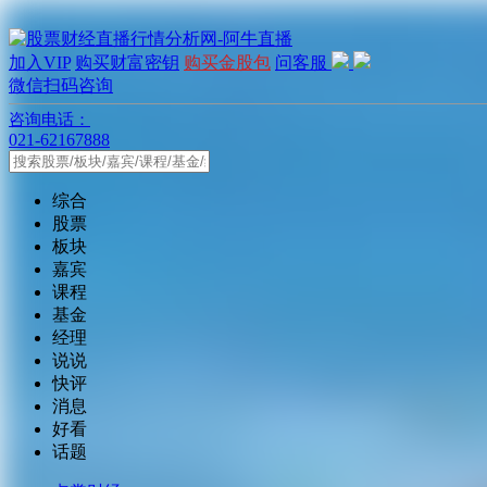
加入VIP
购买财富密钥
购买金股包
问客服
微信扫码咨询
咨询电话：
021-62167888
综合
股票
板块
嘉宾
课程
基金
经理
说说
快评
消息
好看
话题