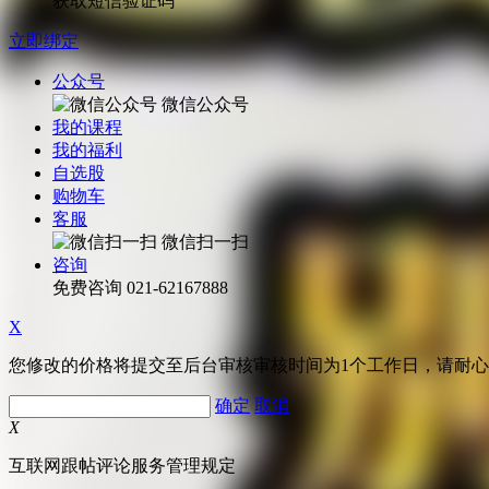
获取短信验证码
立即绑定
公众号
微信公众号
我的课程
我的福利
自选股
购物车
客服
微信扫一扫
咨询
免费咨询
021-62167888
X
您修改的价格将提交至后台审核审核时间为1个工作日，请耐
确定
取消
X
互联网跟帖评论服务管理规定