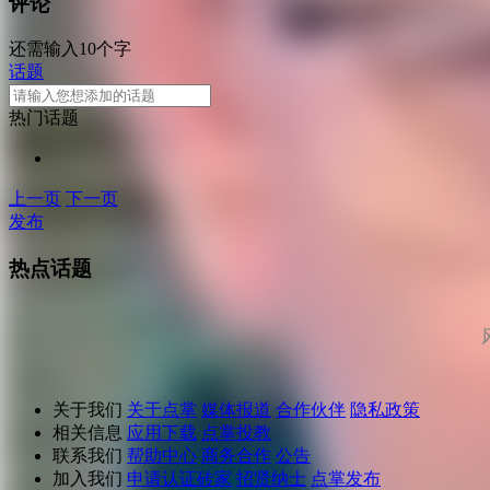
评论
还需输入10个字
话题
热门话题
上一页
下一页
发布
热点话题
关于我们
关于点掌
媒体报道
合作伙伴
隐私政策
相关信息
应用下载
点掌投教
联系我们
帮助中心
商务合作
公告
加入我们
申请认证砖家
招贤纳士
点掌发布