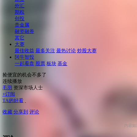
外汇
期权
创投
贵金属
融资融券
其它
大赛
最佳收益
最多关注
最热讨论
炒股大赛
阿牛智投
一起看盘
股票
板块
基金
捡便宜的机会不多了
连续播放
毛羽
资深市场人士
+订阅
TA的好看
收藏
分享到
评论
内容如