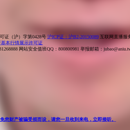
证（沪）字第0428号
沪ICP证：沪B2-20150089
互联网直播服务企
所基本行情展示许可证
268888
网站安全值班QQ：800800981
举报邮箱：
jubao@aniu.t
针对避免您财产被骗受损而设，请您一旦收到来电，立即接听。