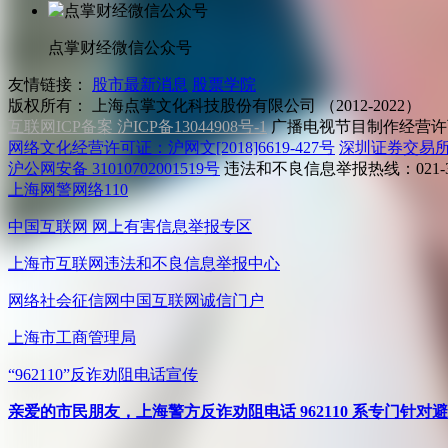
点掌财经微信公众号
友情链接：
股市最新消息
股票学院
版权所有：
上海点掌文化科技股份有限公司 （2012-2022）
互联网ICP备案 沪ICP备13044908号-1
广播电视节目制作经营许可
网络文化经营许可证：沪网文[2018]6619-427号
深圳证券交易
沪公网安备 31010702001519号
违法和不良信息举报热线：021-31
上海网警网络110
中国互联网
网上有害信息举报专区
上海市互联网
违法和不良信息举报中心
网络社会征信网
中国互联网诚信门户
上海市工商管理局
“962110”
反诈劝阻电话宣传
亲爱的市民朋友，上海警方反诈劝阻电话 962110 系专门