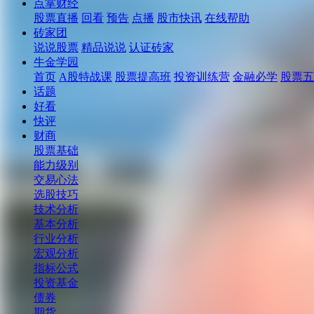
点掌财经
股票直播
回看
预告
点播
股市快讯
在线帮助
砖家团
说说股票
精品说说
认证砖家
牛金学园
首页
A股特战课
股票提高班
投资训练营
金融必学
股票五
话题
好看
快评
财商
股票基础
能力级别
交易心法
选股技巧
技术分析
基本分析
行业分析
宏观分析
指标公式
投资基金
债券
期货