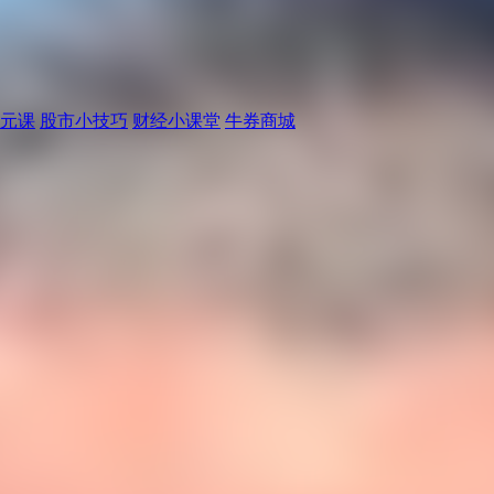
元课
股市小技巧
财经小课堂
牛券商城