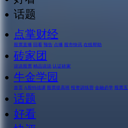
话题
点掌财经
股票直播
回看
预告
点播
股市快讯
在线帮助
砖家团
说说股票
精品说说
认证砖家
牛金学园
首页
A股特战课
股票提高班
投资训练营
金融必学
股票五
话题
好看