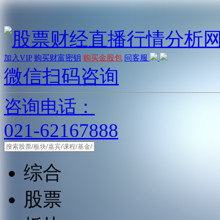
加入VIP
购买财富密钥
购买金股包
问客服
微信扫码咨询
咨询电话：
021-62167888
综合
股票