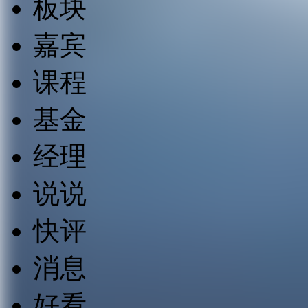
板块
嘉宾
课程
基金
经理
说说
快评
消息
好看