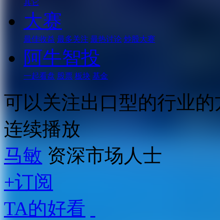
其它
大赛
最佳收益
最多关注
最热讨论
炒股大赛
阿牛智投
一起看盘
股票
板块
基金
可以关注出口型的行业的
连续播放
马敏
资深市场人士
+订阅
TA的好看