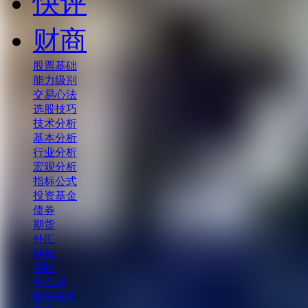
快评
财商
股票基础
能力级别
交易心法
选股技巧
技术分析
基本分析
行业分析
宏观分析
指标公式
投资基金
债券
期货
外汇
期权
创投
贵金属
融资融券