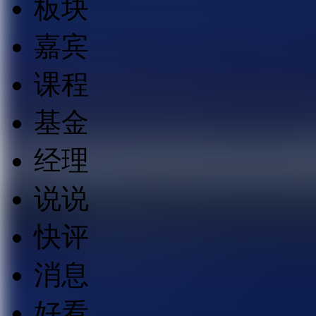
板块
嘉宾
课程
基金
经理
说说
快评
消息
好看