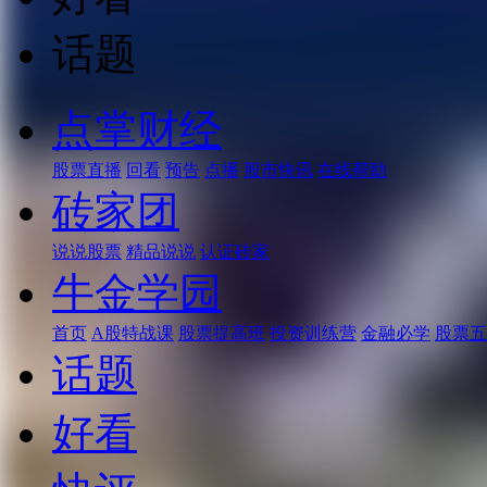
话题
点掌财经
股票直播
回看
预告
点播
股市快讯
在线帮助
砖家团
说说股票
精品说说
认证砖家
牛金学园
首页
A股特战课
股票提高班
投资训练营
金融必学
股票五
话题
好看