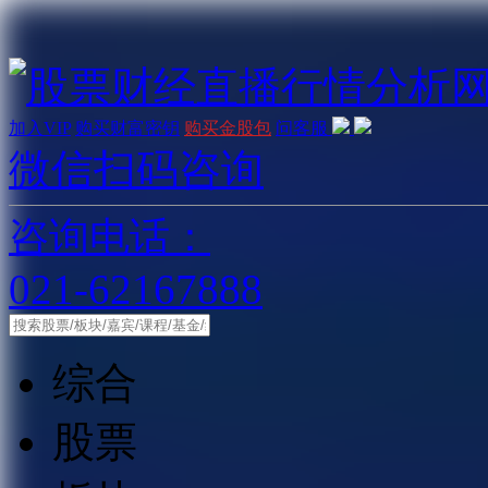
加入VIP
购买财富密钥
购买金股包
问客服
微信扫码咨询
咨询电话：
021-62167888
综合
股票