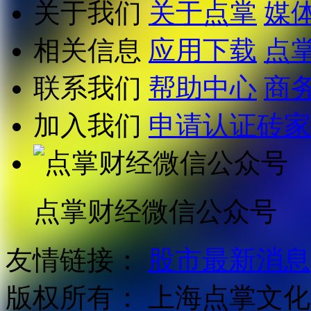
关于我们
关于点掌
媒
相关信息
应用下载
点
联系我们
帮助中心
商
加入我们
申请认证砖家
点掌财经微信公众号
友情链接：
股市最新消息
版权所有：
上海点掌文化科