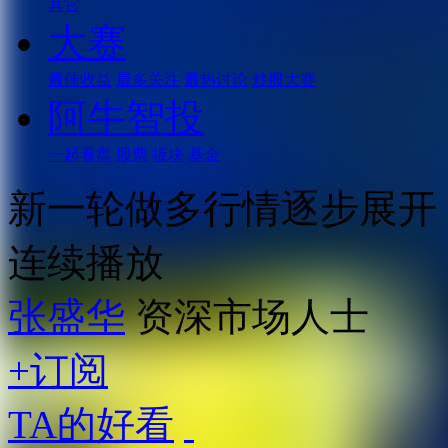
其它
大赛
最佳收益
最多关注
最热讨论
炒股大赛
阿牛智投
一起看盘
股票
板块
基金
新一轮做多行情逐步展开
连续播放
张盛华
资深市场人士
+订阅
TA的好看