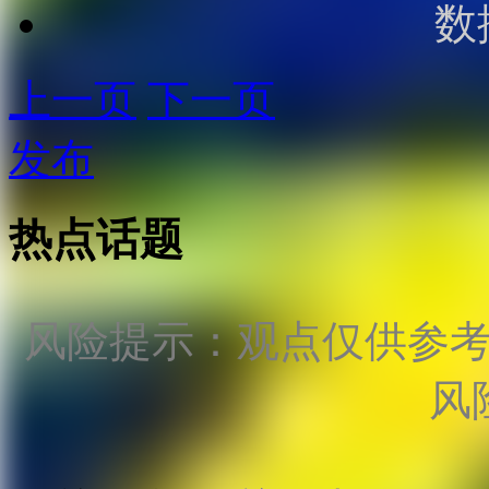
数
上一页
下一页
发布
热点话题
风险提示：观点仅供参
风