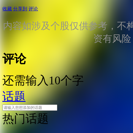
收藏
分享到
评论
内容如涉及个股仅供参考，不
资有风险
评论
还需输入10个字
话题
热门话题