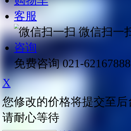
购物车
客服
微信扫一
咨询
免费咨询
021-62167888
X
您修改的价格将提交至后
请耐心等待