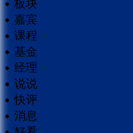
板块
嘉宾
课程
基金
经理
说说
快评
消息
好看