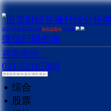
加入VIP
购买财富密钥
购买金股包
问客服
微信扫码咨询
咨询电话：
021-62167888
综合
股票