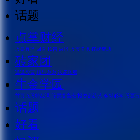
话题
点掌财经
股票直播
回看
预告
点播
股市快讯
在线帮助
砖家团
说说股票
精品说说
认证砖家
牛金学园
首页
A股特战课
股票提高班
投资训练营
金融必学
股票五
话题
好看