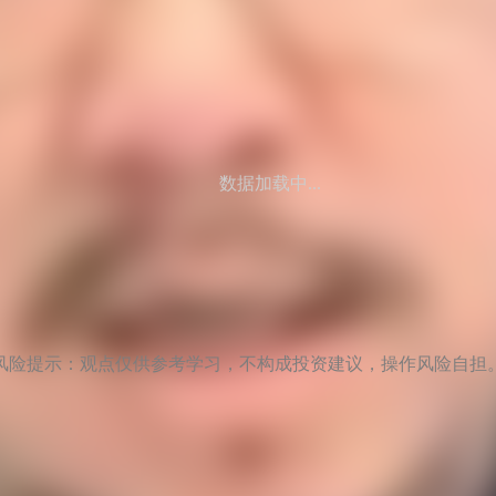
数据加载中...
风险提示：观点仅供参考学习，不构成投资建议，操作风险自担