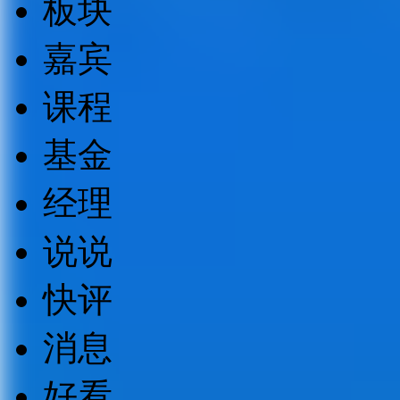
板块
嘉宾
课程
基金
经理
说说
快评
消息
好看