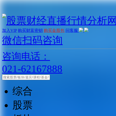
加入VIP
购买财富密钥
购买金股包
问客服
微信扫码咨询
咨询电话：
021-62167888
综合
股票