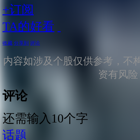
+订阅
TA的好看
收藏
分享到
评论
内容如涉及个股仅供参考，不
资有风险
评论
还需输入10个字
话题