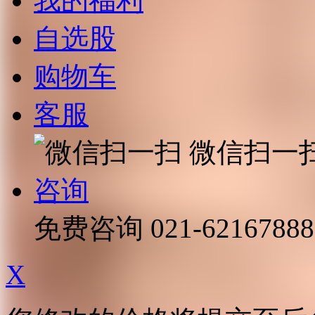
我的福利
自选股
购物车
客服
微信扫一
咨询
免费咨询
021-62167888
X