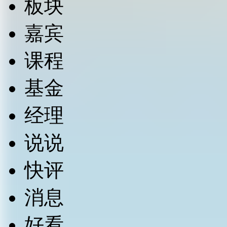
板块
嘉宾
课程
基金
经理
说说
快评
消息
好看