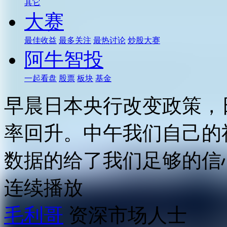
其它
大赛
最佳收益
最多关注
最热讨论
炒股大赛
阿牛智投
一起看盘
股票
板块
基金
早晨日本央行改变政策，
率回升。中午我们自己的
数据的给了我们足够的信
连续播放
毛利哥
资深市场人士