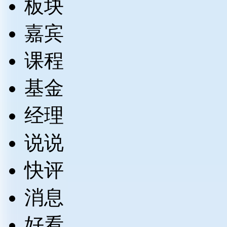
板块
嘉宾
课程
基金
经理
说说
快评
消息
好看