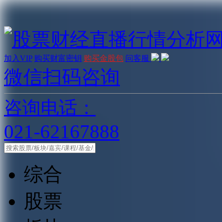
加入VIP
购买财富密钥
购买金股包
问客服
微信扫码咨询
咨询电话：
021-62167888
综合
股票