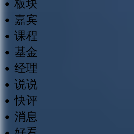
板块
嘉宾
课程
基金
经理
说说
快评
消息
好看