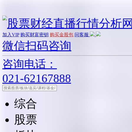
加入VIP
购买财富密钥
购买金股包
问客服
微信扫码咨询
咨询电话：
021-62167888
综合
股票