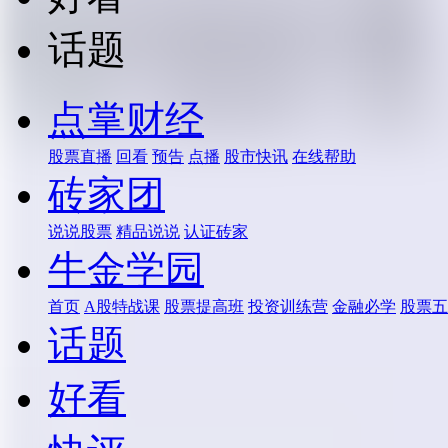
话题
点掌财经
股票直播
回看
预告
点播
股市快讯
在线帮助
砖家团
说说股票
精品说说
认证砖家
牛金学园
首页
A股特战课
股票提高班
投资训练营
金融必学
股票五
话题
好看