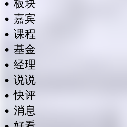
板块
嘉宾
课程
基金
经理
说说
快评
消息
好看