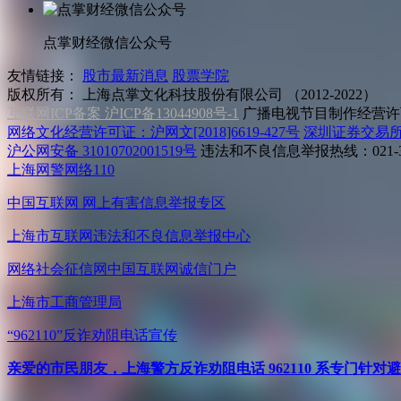
点掌财经微信公众号
友情链接：
股市最新消息
股票学院
版权所有：
上海点掌文化科技股份有限公司 （2012-2022）
互联网ICP备案 沪ICP备13044908号-1
广播电视节目制作经营许可
网络文化经营许可证：沪网文[2018]6619-427号
深圳证券交易
沪公网安备 31010702001519号
违法和不良信息举报热线：021-31
上海网警网络110
中国互联网
网上有害信息举报专区
上海市互联网
违法和不良信息举报中心
网络社会征信网
中国互联网诚信门户
上海市工商管理局
“962110”
反诈劝阻电话宣传
亲爱的市民朋友，上海警方反诈劝阻电话 962110 系专门