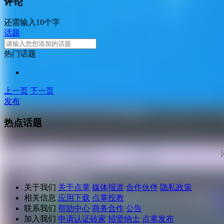
评论
还需输入10个字
话题
热门话题
上一页
下一页
发布
热点话题
关于我们
关于点掌
媒体报道
合作伙伴
隐私政策
相关信息
应用下载
点掌投教
联系我们
帮助中心
商务合作
公告
加入我们
申请认证砖家
招贤纳士
点掌发布