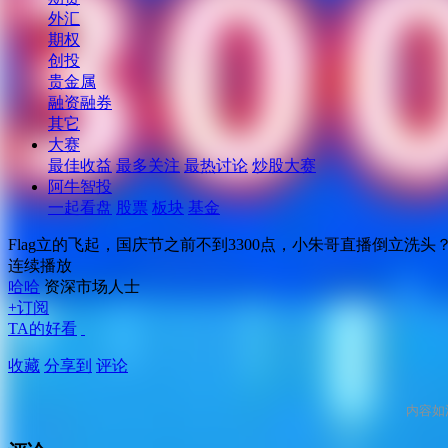
外汇
期权
创投
贵金属
融资融券
其它
大赛
最佳收益
最多关注
最热讨论
炒股大赛
阿牛智投
一起看盘
股票
板块
基金
Flag立的飞起，国庆节之前不到3300点，小朱哥直播倒立洗头
连续播放
哈哈
资深市场人士
+订阅
TA的好看
收藏
分享到
评论
内容如