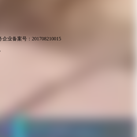
业备案号：201708210015
v