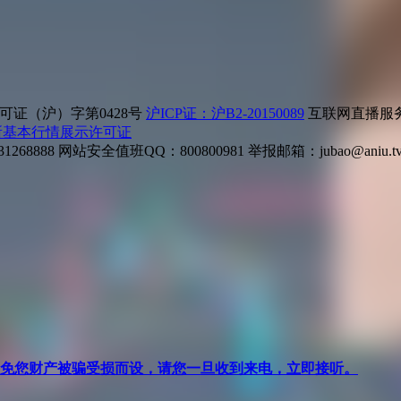
证（沪）字第0428号
沪ICP证：沪B2-20150089
互联网直播服务企
所基本行情展示许可证
268888
网站安全值班QQ：800800981
举报邮箱：
jubao@aniu.t
针对避免您财产被骗受损而设，请您一旦收到来电，立即接听。