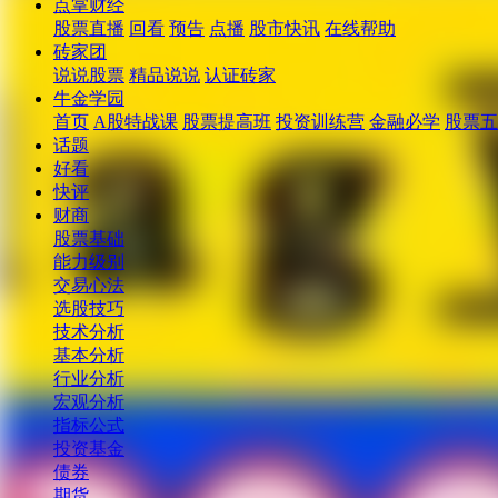
点掌财经
股票直播
回看
预告
点播
股市快讯
在线帮助
砖家团
说说股票
精品说说
认证砖家
牛金学园
首页
A股特战课
股票提高班
投资训练营
金融必学
股票五
话题
好看
快评
财商
股票基础
能力级别
交易心法
选股技巧
技术分析
基本分析
行业分析
宏观分析
指标公式
投资基金
债券
期货