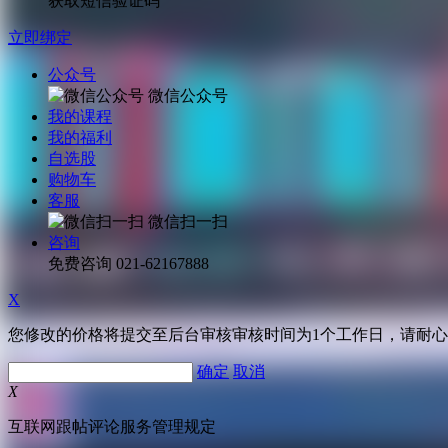
获取短信验证码
立即绑定
公众号
微信公众号
我的课程
我的福利
自选股
购物车
客服
微信扫一扫
咨询
免费咨询
021-62167888
X
您修改的价格将提交至后台审核审核时间为1个工作日，请耐
确定
取消
X
互联网跟帖评论服务管理规定