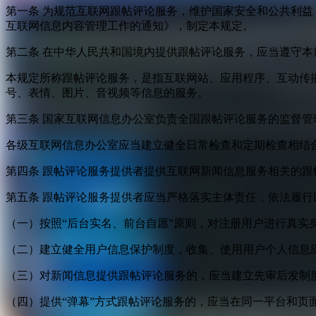
第一条 为规范互联网跟帖评论服务，维护国家安全和公共利
互联网信息内容管理工作的通知》，制定本规定。
第二条 在中华人民共和国境内提供跟帖评论服务，应当遵守本
本规定所称跟帖评论服务，是指互联网站、应用程序、互动传
号、表情、图片、音视频等信息的服务。
第三条 国家互联网信息办公室负责全国跟帖评论服务的监督
各级互联网信息办公室应当建立健全日常检查和定期检查相结
第四条 跟帖评论服务提供者提供互联网新闻信息服务相关的
第五条 跟帖评论服务提供者应当严格落实主体责任，依法履行
（一）按照“后台实名、前台自愿”原则，对注册用户进行真实
（二）建立健全用户信息保护制度，收集、使用用户个人信息
（三）对新闻信息提供跟帖评论服务的，应当建立先审后发制
（四）提供“弹幕”方式跟帖评论服务的，应当在同一平台和页