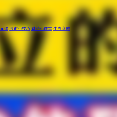
元课
股市小技巧
财经小课堂
牛券商城