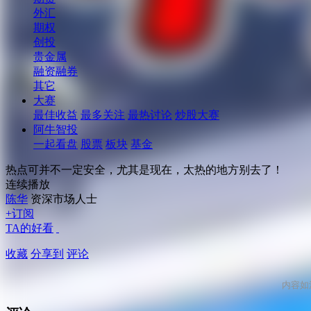
外汇
期权
创投
贵金属
融资融券
其它
大赛
最佳收益
最多关注
最热讨论
炒股大赛
阿牛智投
一起看盘
股票
板块
基金
热点可并不一定安全，尤其是现在，太热的地方别去了！
连续播放
陈华
资深市场人士
+订阅
TA的好看
收藏
分享到
评论
内容如