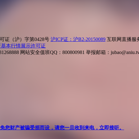
证（沪）字第0428号
沪ICP证：沪B2-20150089
互联网直播服务企
所基本行情展示许可证
268888
网站安全值班QQ：800800981
举报邮箱：
jubao@aniu.t
针对避免您财产被骗受损而设，请您一旦收到来电，立即接听。