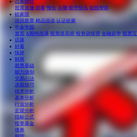
点掌财经
股票直播
回看
预告
点播
股市快讯
在线帮助
砖家团
说说股票
精品说说
认证砖家
牛金学园
首页
A股特战课
股票提高班
投资训练营
金融必学
股票五
话题
好看
快评
财商
股票基础
能力级别
交易心法
选股技巧
技术分析
基本分析
行业分析
宏观分析
指标公式
投资基金
债券
期货