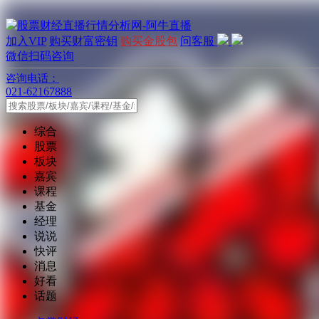
加入VIP
购买财富密钥
购买金股包
问客服
微信扫码咨询
咨询电话：
021-62167888
综合
股票
板块
嘉宾
课程
基金
经理
说说
快评
消息
好看
话题