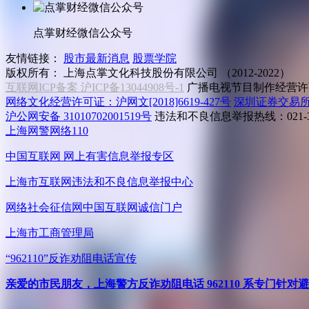
点掌财经微信公众号
友情链接：
股市最新消息
股票学院
版权所有：
上海点掌文化科技股份有限公司 （2012-2022）
互联网ICP备案 沪ICP备13044908号-1
广播电视节目制作经营许可
网络文化经营许可证：沪网文[2018]6619-427号
深圳证券交易
沪公网安备 31010702001519号
违法和不良信息举报热线：021-31
上海网警网络110
中国互联网
网上有害信息举报专区
上海市互联网
违法和不良信息举报中心
网络社会征信网
中国互联网诚信门户
上海市工商管理局
“962110”
反诈劝阻电话宣传
亲爱的市民朋友，上海警方反诈劝阻电话 962110 系专门