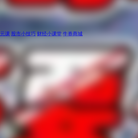
元课
股市小技巧
财经小课堂
牛券商城