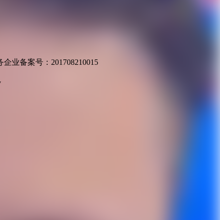
业备案号：201708210015
v