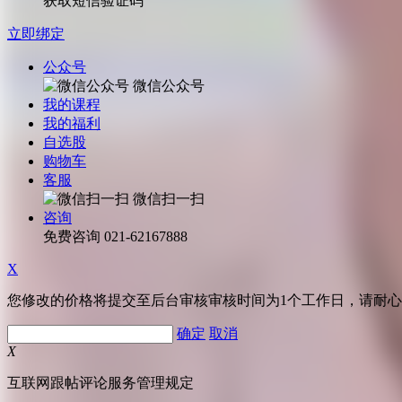
获取短信验证码
立即绑定
公众号
微信公众号
我的课程
我的福利
自选股
购物车
客服
微信扫一扫
咨询
免费咨询
021-62167888
X
您修改的价格将提交至后台审核审核时间为1个工作日，请耐
确定
取消
X
互联网跟帖评论服务管理规定