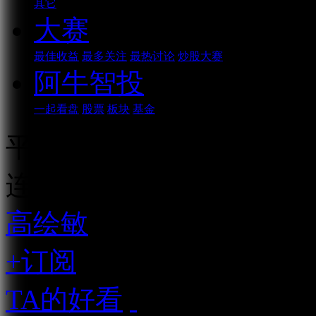
其它
大赛
最佳收益
最多关注
最热讨论
炒股大赛
阿牛智投
一起看盘
股票
板块
基金
平准基金和中东的土豪要
连续播放
高绘敏
资深市场人士
+订阅
TA的好看