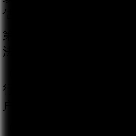
估。
第五条 跟帖评论服务提
法履行以下义务：
（一）按照“后台实名、
行真实身份信息认证，不
户提供跟帖评论服务。
（二）建立健全用户信息