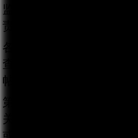
监督管理执法工作。地方
责本行政区域的跟帖评论
各级互联网信息办公室应
查相结合的监督管理制度
帖评论服务行为。
第四条 跟帖评论服务提
关的跟帖评论新产品、新
或者省、自治区、直辖市