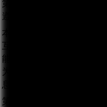
第二条 在中华人民共和
遵守本规定。
本规定所称跟帖评论服务
互动传播平台以及其他具
能的传播平台，以发帖、
为用户提供发表文字、符
息的服务。
第三条 国家互联网信息