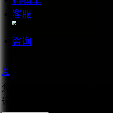
购物车
客服
微信扫一
咨询
免费咨询
021-62167888
X
您修改的价格将提交至后
请耐心等待