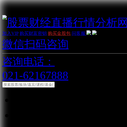
加入VIP
购买财富密钥
购买金股包
问客服
微信扫码咨询
咨询电话：
021-62167888
综合
股票