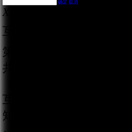
确定
取消
X
互联网跟帖评论服务管理
第一条 为规范互联网跟
共利益，保护公民、法人
《中华人民共和国网络安
互联网信息办公室负责互
知》，制定本规定。