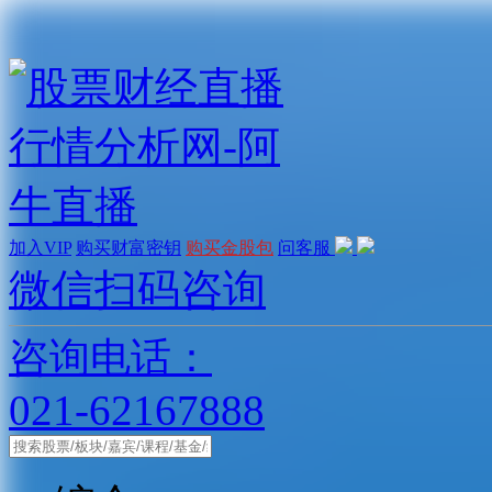
加入VIP
购买财富密钥
购买金股包
问客服
微信扫码咨询
咨询电话：
021-62167888