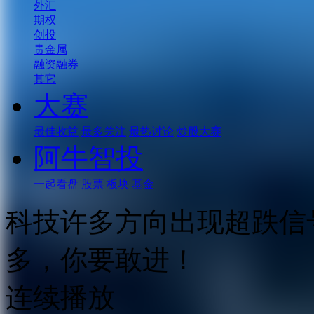
外汇
期权
创投
贵金属
融资融券
其它
大赛
最佳收益
最多关注
最热讨论
炒股大赛
阿牛智投
一起看盘
股票
板块
基金
科技许多方向出现超跌信
多，你要敢进！
连续播放