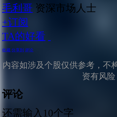
毛利哥
资深市场人士
+订阅
TA的好看
收藏
分享到
评论
内容如涉及个股仅供参考，不
资有风险
评论
还需输入10个字