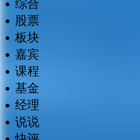
综合
股票
板块
嘉宾
课程
基金
经理
说说
快评