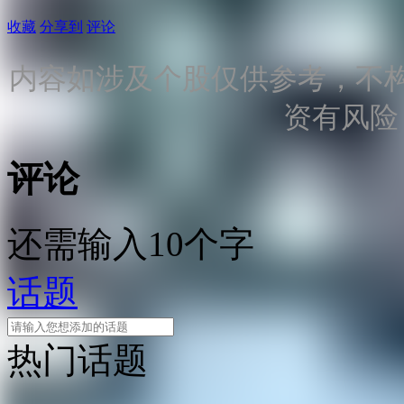
收藏
分享到
评论
内容如涉及个股仅供参考，不
资有风险
评论
还需输入10个字
话题
热门话题