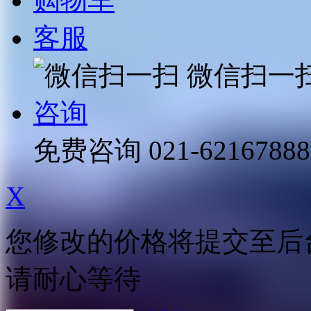
购物车
客服
微信扫一
咨询
免费咨询
021-62167888
X
您修改的价格将提交至后
请耐心等待