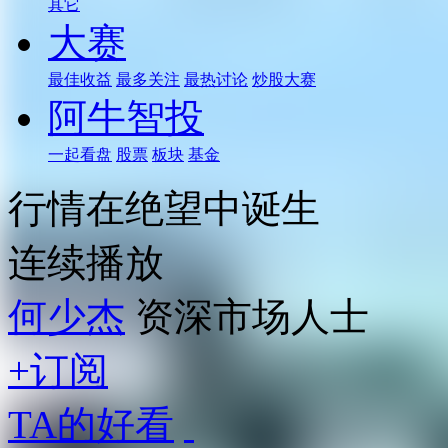
其它
大赛
最佳收益
最多关注
最热讨论
炒股大赛
阿牛智投
一起看盘
股票
板块
基金
行情在绝望中诞生
连续播放
何少杰
资深市场人士
+订阅
TA的好看