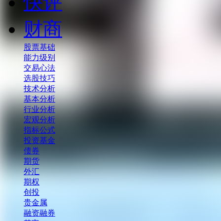
快评
财商
股票基础
能力级别
交易心法
选股技巧
技术分析
基本分析
行业分析
宏观分析
指标公式
投资基金
债券
期货
外汇
期权
创投
贵金属
融资融券