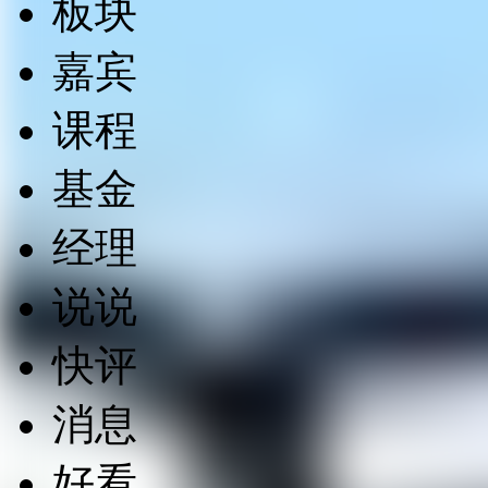
板块
嘉宾
课程
基金
经理
说说
快评
消息
好看