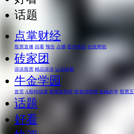
话题
点掌财经
股票直播
回看
预告
点播
股市快讯
在线帮助
砖家团
说说股票
精品说说
认证砖家
牛金学园
首页
A股特战课
股票提高班
投资训练营
金融必学
股票五
话题
好看