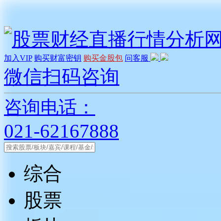
加入VIP
购买财富密钥
购买金股包
问客服
微信扫码咨询
咨询电话：
021-62167888
综合
股票