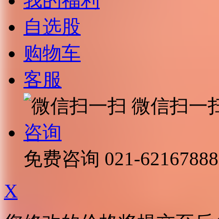
我的福利
自选股
购物车
客服
微信扫一
咨询
免费咨询
021-62167888
X