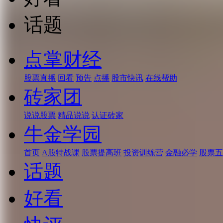
话题
点掌财经
股票直播
回看
预告
点播
股市快讯
在线帮助
砖家团
说说股票
精品说说
认证砖家
牛金学园
首页
A股特战课
股票提高班
投资训练营
金融必学
股票五
话题
好看