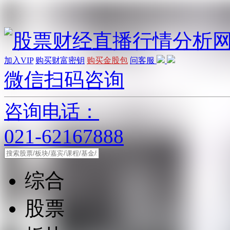
加入VIP
购买财富密钥
购买金股包
问客服
微信扫码咨询
咨询电话：
021-62167888
综合
股票