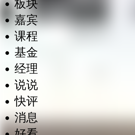
板块
嘉宾
课程
基金
经理
说说
快评
消息
好看