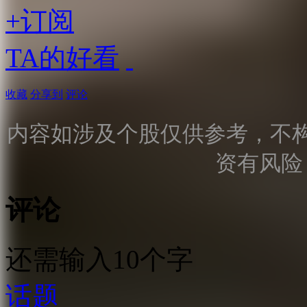
+订阅
TA的好看
收藏
分享到
评论
内容如涉及个股仅供参考，不
资有风险
评论
还需输入10个字
话题