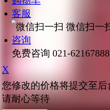
购物车
客服
微信扫一
咨询
免费咨询
021-62167888
X
您修改的价格将提交至后
请耐心等待