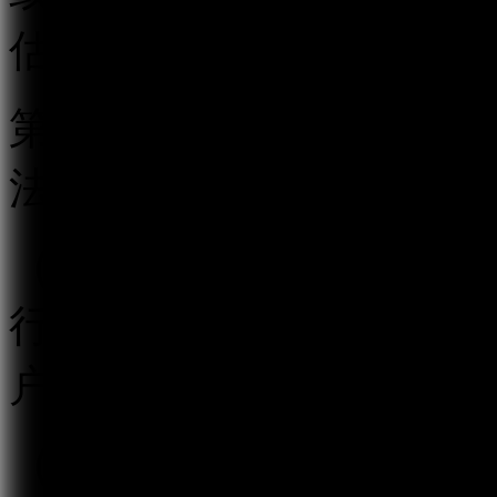
估。
第五条 跟帖评论服务提
法履行以下义务：
（一）按照“后台实名、
行真实身份信息认证，不
户提供跟帖评论服务。
（二）建立健全用户信息