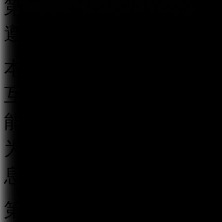
第二条 在中华人民共和
遵守本规定。
本规定所称跟帖评论服务
互动传播平台以及其他具
能的传播平台，以发帖、
为用户提供发表文字、符
息的服务。
第三条 国家互联网信息