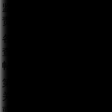
监督管理执法工作。地方
责本行政区域的跟帖评论
各级互联网信息办公室应
查相结合的监督管理制度
帖评论服务行为。
第四条 跟帖评论服务提
关的跟帖评论新产品、新
或者省、自治区、直辖市