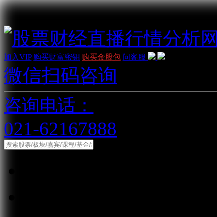
加入VIP
购买财富密钥
购买金股包
问客服
微信扫码咨询
咨询电话：
021-62167888
综合
股票