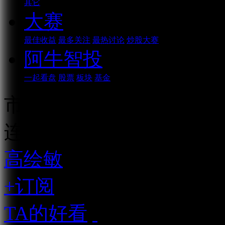
其它
大赛
最佳收益
最多关注
最热讨论
炒股大赛
阿牛智投
一起看盘
股票
板块
基金
市场利好不断，节后可期
连续播放
高绘敏
资深市场人士
+订阅
TA的好看