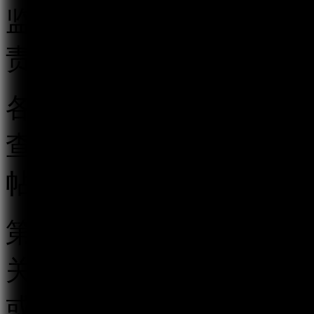
监督管理执法工作。地方
责本行政区域的跟帖评论
各级互联网信息办公室应
查相结合的监督管理制度
帖评论服务行为。
第四条 跟帖评论服务提
关的跟帖评论新产品、新
或者省、自治区、直辖市