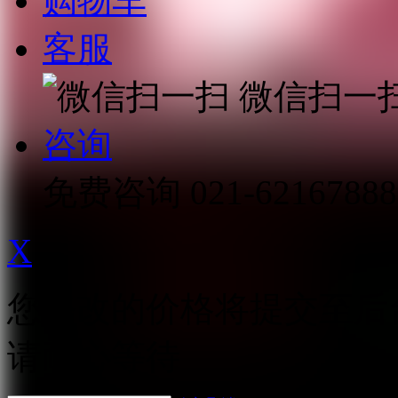
购物车
客服
微信扫一
咨询
免费咨询
021-62167888
X
您修改的价格将提交至后
请耐心等待