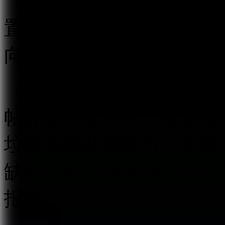
（五）建立健全跟帖评论
置等信息安全管理制度，
向有关主管部门报告。
（六）开发跟帖评论信息
帖评论管理方式，研发使
垃圾信息处置能力；及时
缺陷、漏洞等风险，采取
报告。