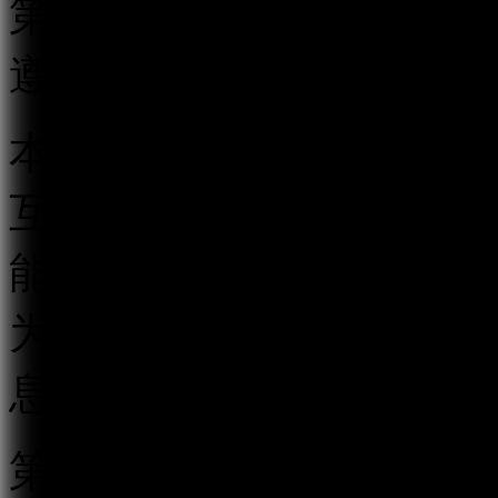
第二条 在中华人民共和
遵守本规定。
本规定所称跟帖评论服务
互动传播平台以及其他具
能的传播平台，以发帖、
为用户提供发表文字、符
息的服务。
第三条 国家互联网信息