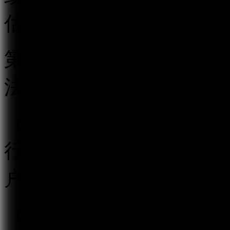
估。
第五条 跟帖评论服务提
法履行以下义务：
（一）按照“后台实名、
行真实身份信息认证，不
户提供跟帖评论服务。
（二）建立健全用户信息