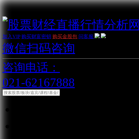
加入VIP
购买财富密钥
购买金股包
问客服
微信扫码咨询
咨询电话：
021-62167888
综合
股票