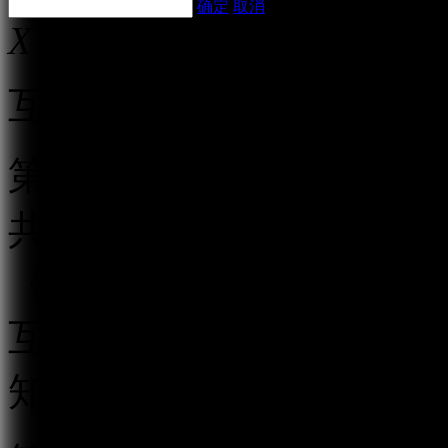
确定
取消
X
互联网跟帖评论服务管理
第一条 为规范互联网跟
共利益，保护公民、法人
《中华人民共和国网络安
互联网信息办公室负责互
知》，制定本规定。