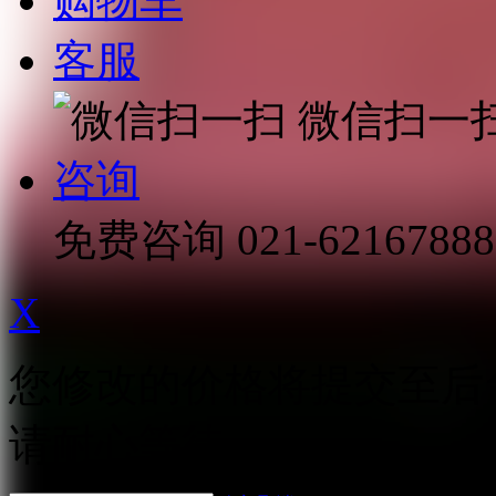
购物车
客服
微信扫一
咨询
免费咨询
021-62167888
X
您修改的价格将提交至后
请耐心等待