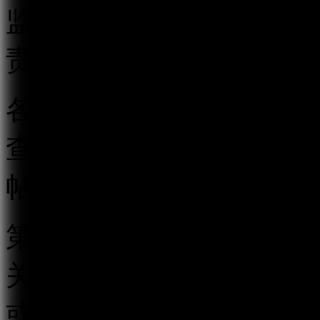
监督管理执法工作。地方
责本行政区域的跟帖评论
各级互联网信息办公室应
查相结合的监督管理制度
帖评论服务行为。
第四条 跟帖评论服务提
关的跟帖评论新产品、新
或者省、自治区、直辖市