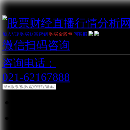
加入VIP
购买财富密钥
购买金股包
问客服
微信扫码咨询
咨询电话：
021-62167888
综合
股票