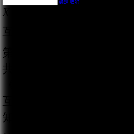
确定
取消
X
互联网跟帖评论服务管理
第一条 为规范互联网跟
共利益，保护公民、法人
《中华人民共和国网络安
互联网信息办公室负责互
知》，制定本规定。