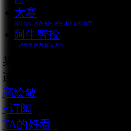
其它
大赛
最佳收益
最多关注
最热讨论
炒股大赛
阿牛智投
一起看盘
股票
板块
基金
某私募说牛市起点？现在
连续播放
高绘敏
资深市场人士
+订阅
TA的好看