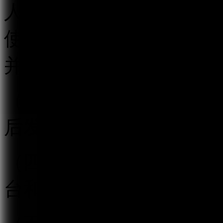
人信息应当遵循合法、正
使用规则，明示收集、使
并经被收集者同意。
（三）对新闻信息提供跟
后发制度。
（四）提供“弹幕”方式
台和页面同时提供与之对