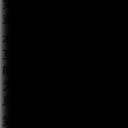
第二条 在中华人民共和
遵守本规定。
本规定所称跟帖评论服务
互动传播平台以及其他具
能的传播平台，以发帖、
为用户提供发表文字、符
息的服务。
第三条 国家互联网信息