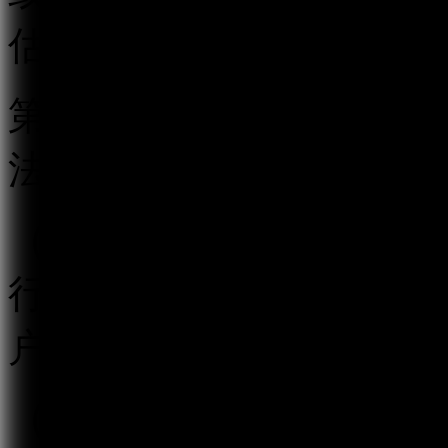
估。
第五条 跟帖评论服务提
法履行以下义务：
（一）按照“后台实名、
行真实身份信息认证，不
户提供跟帖评论服务。
（二）建立健全用户信息