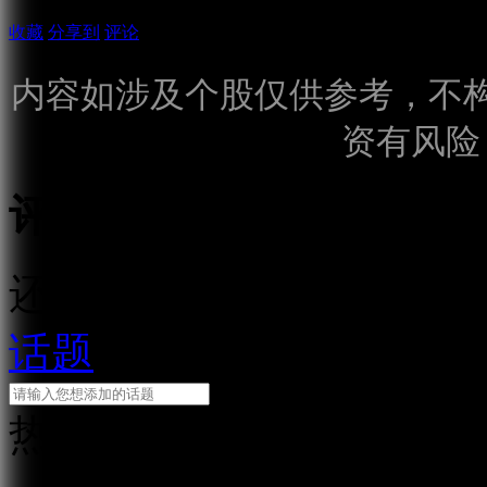
收藏
分享到
评论
内容如涉及个股仅供参考，不
资有风险
评论
还需输入10个字
话题
热门话题