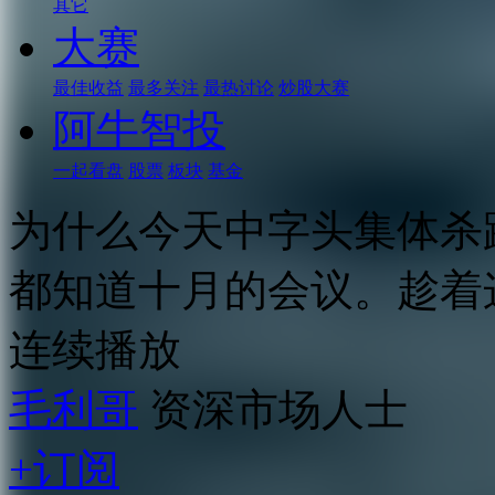
其它
大赛
最佳收益
最多关注
最热讨论
炒股大赛
阿牛智投
一起看盘
股票
板块
基金
为什么今天中字头集体杀
都知道十月的会议。趁着
连续播放
毛利哥
资深市场人士
+订阅