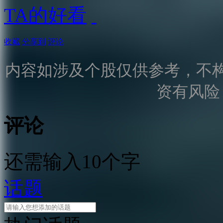
TA的好看
收藏
分享到
评论
内容如涉及个股仅供参考，不
资有风险
评论
还需输入10个字
话题