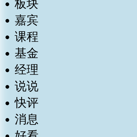
板块
嘉宾
课程
基金
经理
说说
快评
消息
好看