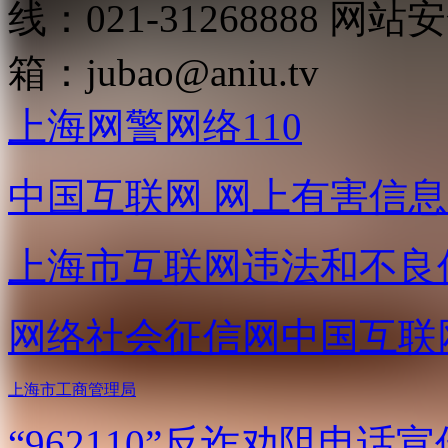
线：021-31268888
网站安全
箱：
jubao@aniu.tv
上海网警网络110
中国互联网
网上有害信息
上海市互联网
违法和不良
网络社会征信网
中国互联
上海市工商管理局
“962110”
反诈劝阻电话宣