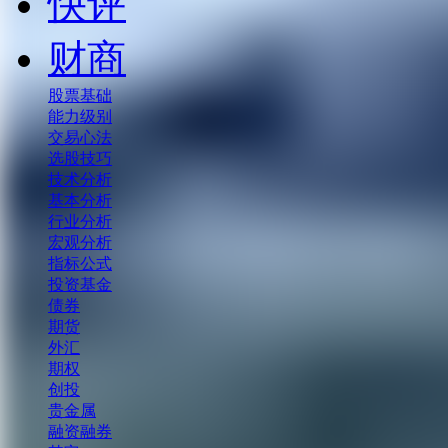
快评
财商
股票基础
能力级别
交易心法
选股技巧
技术分析
基本分析
行业分析
宏观分析
指标公式
投资基金
债券
期货
外汇
期权
创投
贵金属
融资融券