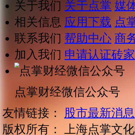
关于我们
关于点掌
媒
相关信息
应用下载
点
联系我们
帮助中心
商
加入我们
申请认证砖家
点掌财经微信公众号
友情链接：
股市最新消息
版权所有：
上海点掌文化科