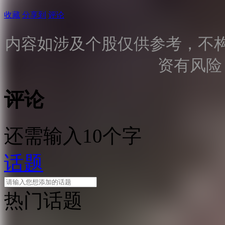
收藏
分享到
评论
内容如涉及个股仅供参考，不
资有风险
评论
还需输入10个字
话题
热门话题