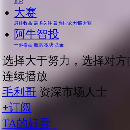
其它
大赛
最佳收益
最多关注
最热讨论
炒股大赛
阿牛智投
一起看盘
股票
板块
基金
选择大于努力，选择对方
连续播放
毛利哥
资深市场人士
+订阅
TA的好看