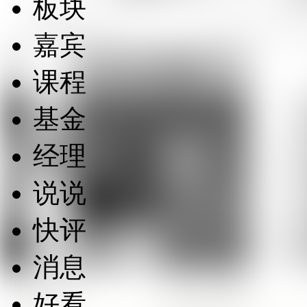
板块
嘉宾
课程
基金
经理
说说
快评
消息
好看