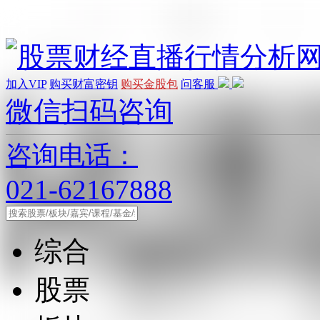
加入VIP
购买财富密钥
购买金股包
问客服
微信扫码咨询
咨询电话：
021-62167888
综合
股票