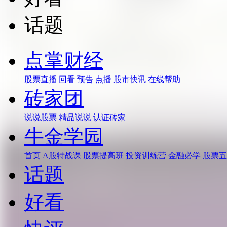
话题
点掌财经
股票直播
回看
预告
点播
股市快讯
在线帮助
砖家团
说说股票
精品说说
认证砖家
牛金学园
首页
A股特战课
股票提高班
投资训练营
金融必学
股票五
话题
好看