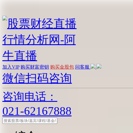
加入VIP
购买财富密钥
购买金股包
问客服
微信扫码咨询
咨询电话：
021-62167888