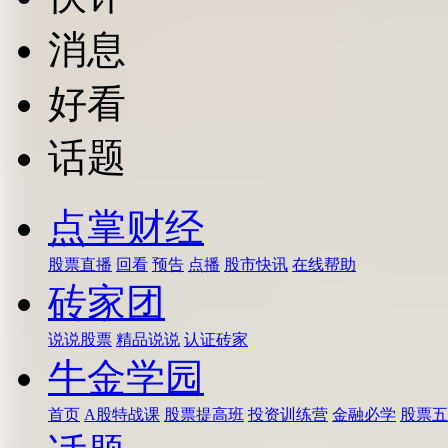
消息
好看
话题
点掌财经
股票直播
回看
预告
点播
股市快讯
在线帮助
砖家团
说说股票
精品说说
认证砖家
牛金学园
首页
A股特战课
股票提高班
投资训练营
金融必学
股票五