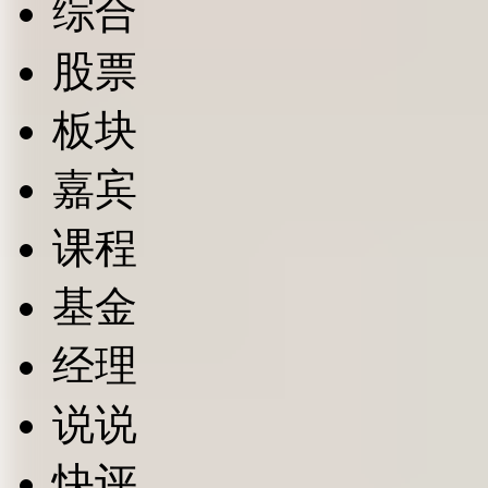
综合
股票
板块
嘉宾
课程
基金
经理
说说
快评