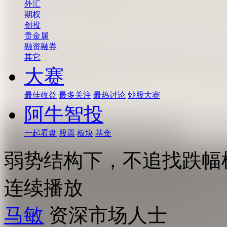
外汇
期权
创投
贵金属
融资融券
其它
大赛
最佳收益
最多关注
最热讨论
炒股大赛
阿牛智投
一起看盘
股票
板块
基金
弱势结构下，不追找跌幅
连续播放
马敏
资深市场人士