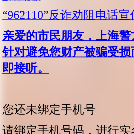
“962110”
反诈劝阻电话宣
亲爱的市民朋友，上海警方反
针对避免您财产被骗受损
即接听。
您还未绑定手机号
请绑定手机号码，进行实