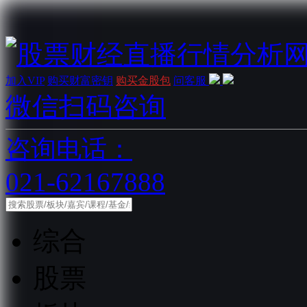
加入VIP
购买财富密钥
购买金股包
问客服
微信扫码咨询
咨询电话：
021-62167888
综合
股票