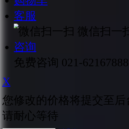
购物车
客服
微信扫一
咨询
免费咨询
021-62167888
X
您修改的价格将提交至后
请耐心等待