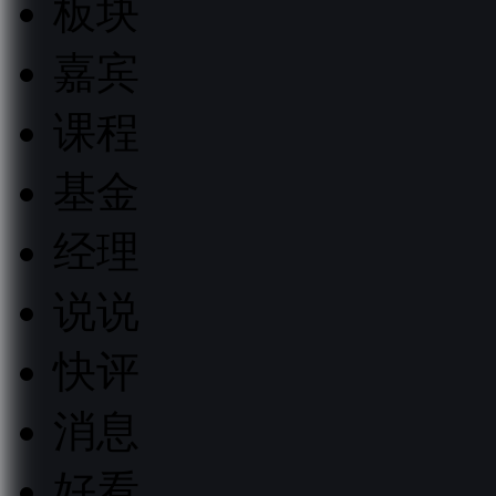
板块
嘉宾
课程
基金
经理
说说
快评
消息
好看