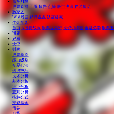
点掌财经
股票直播
回看
预告
点播
股市快讯
在线帮助
砖家团
说说股票
精品说说
认证砖家
牛金学园
首页
A股特战课
股票提高班
投资训练营
金融必学
股票五
话题
好看
快评
财商
股票基础
能力级别
交易心法
选股技巧
技术分析
基本分析
行业分析
宏观分析
指标公式
投资基金
债券
期货