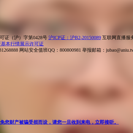
证（沪）字第0428号
沪ICP证：沪B2-20150089
互联网直播服务企
所基本行情展示许可证
268888
网站安全值班QQ：800800981
举报邮箱：
jubao@aniu.t
针对避免您财产被骗受损而设，请您一旦收到来电，立即接听。