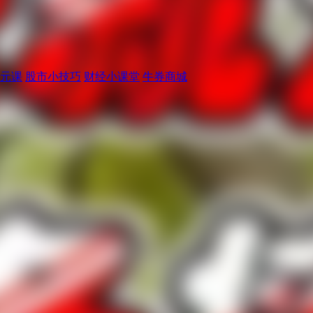
元课
股市小技巧
财经小课堂
牛券商城