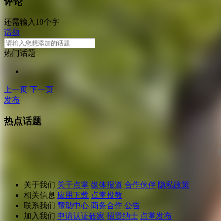
评论
还需输入10个字
话题
热门话题
上一页
下一页
发布
热点话题
关于我们
关于点掌
媒体报道
合作伙伴
隐私政策
相关信息
应用下载
点掌投教
联系我们
帮助中心
商务合作
公告
加入我们
申请认证砖家
招贤纳士
点掌发布