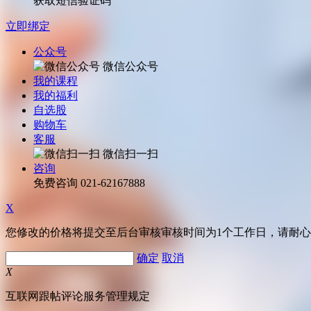
获取短信验证码
立即绑定
公众号
微信公众号
我的课程
我的福利
自选股
购物车
客服
微信扫一扫
咨询
免费咨询
021-62167888
X
您修改的价格将提交至后台审核审核时间为1个工作日，请耐
确定
取消
X
互联网跟帖评论服务管理规定