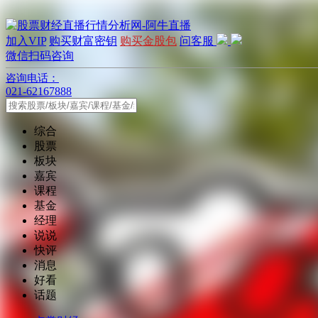
加入VIP
购买财富密钥
购买金股包
问客服
微信扫码咨询
咨询电话：
021-62167888
综合
股票
板块
嘉宾
课程
基金
经理
说说
快评
消息
好看
话题