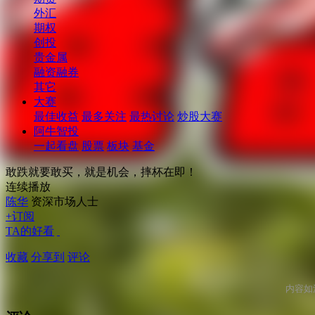
外汇
期权
创投
贵金属
融资融券
其它
大赛
最佳收益
最多关注
最热讨论
炒股大赛
阿牛智投
一起看盘
股票
板块
基金
敢跌就要敢买，就是机会，摔杯在即！
连续播放
陈华
资深市场人士
+订阅
TA的好看
收藏
分享到
评论
内容如