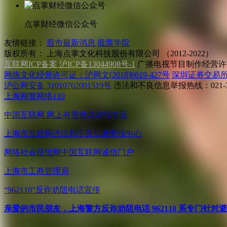
点掌财经微信公众号
友情链接：
股市最新消息
股票学院
版权所有：
上海点掌文化科技股份有限公司 （2012-2022）
互联网ICP备案 沪ICP备13044908号-1
广播电视节目制作经营许可
网络文化经营许可证：沪网文[2018]6619-427号
深圳证券交易
沪公网安备 31010702001519号
违法和不良信息举报热线：021-31
上海网警网络110
中国互联网
网上有害信息举报专区
上海市互联网
违法和不良信息举报中心
网络社会征信网
中国互联网诚信门户
上海市工商管理局
“962110”
反诈劝阻电话宣传
亲爱的市民朋友，上海警方反诈劝阻电话 962110 系专门