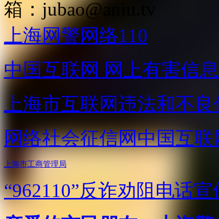
箱：
jubao@aniu.tv
上海网警网络110
中国互联网
网上有害信息
上海市互联网
违法和不良
网络社会征信网
中国互联
上海市工商管理局
“962110”
反诈劝阻电话宣