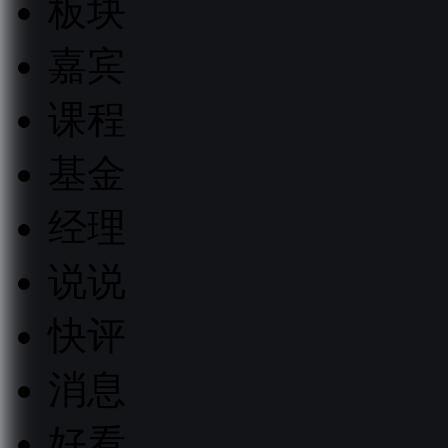
板块
嘉宾
课程
基金
经理
说说
快评
消息
好看