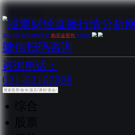
加入VIP
购买财富密钥
购买金股包
问客服
微信扫码咨询
咨询电话：
021-62167888
综合
股票