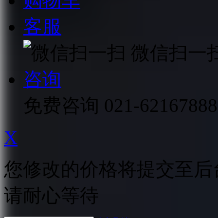
购物车
客服
微信扫一
咨询
免费咨询
021-62167888
X
您修改的价格将提交至后
请耐心等待