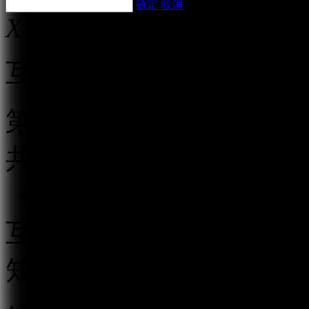
确定
取消
X
互联网跟帖评论服务管理
第一条 为规范互联网跟
共利益，保护公民、法人
《中华人民共和国网络安
互联网信息办公室负责互
知》，制定本规定。