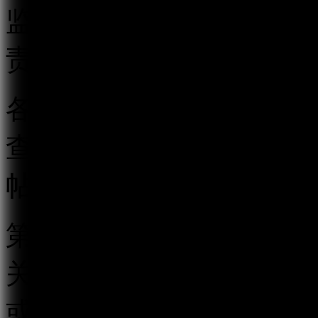
监督管理执法工作。地方
责本行政区域的跟帖评论
各级互联网信息办公室应
查相结合的监督管理制度
帖评论服务行为。
第四条 跟帖评论服务提
关的跟帖评论新产品、新
或者省、自治区、直辖市