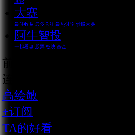
其它
大赛
最佳收益
最多关注
最热讨论
炒股大赛
阿牛智投
一起看盘
股票
板块
基金
前三季度GDP出炉！
连续播放
高绘敏
资深市场人士
+订阅
TA的好看