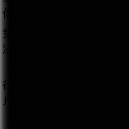
估。
第五条 跟帖评论服务提
法履行以下义务：
（一）按照“后台实名、
行真实身份信息认证，不
户提供跟帖评论服务。
（二）建立健全用户信息