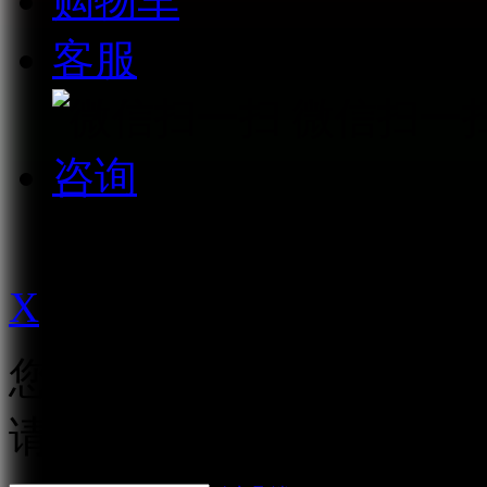
购物车
客服
微信扫一
咨询
免费咨询
021-62167888
X
您修改的价格将提交至后
请耐心等待