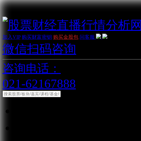
加入VIP
购买财富密钥
购买金股包
问客服
微信扫码咨询
咨询电话：
021-62167888
综合
股票