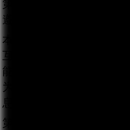
第二条 在中华人民共和
遵守本规定。
本规定所称跟帖评论服务
互动传播平台以及其他具
能的传播平台，以发帖、
为用户提供发表文字、符
息的服务。
第三条 国家互联网信息