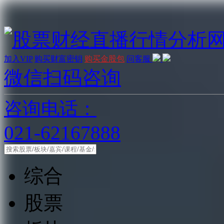
加入VIP
购买财富密钥
购买金股包
问客服
微信扫码咨询
咨询电话：
021-62167888
综合
股票