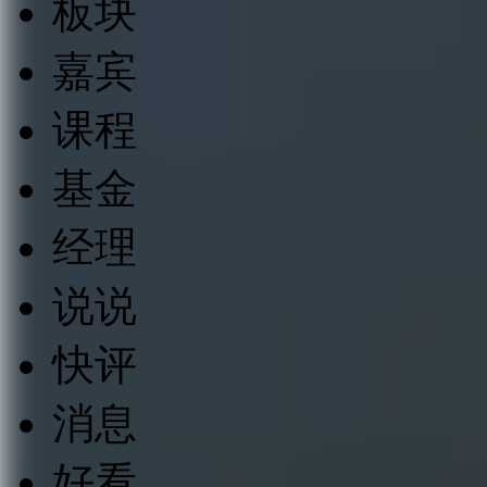
板块
嘉宾
课程
基金
经理
说说
快评
消息
好看