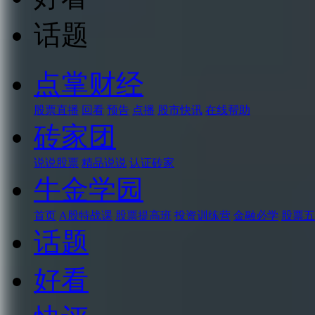
话题
点掌财经
股票直播
回看
预告
点播
股市快讯
在线帮助
砖家团
说说股票
精品说说
认证砖家
牛金学园
首页
A股特战课
股票提高班
投资训练营
金融必学
股票五
话题
好看